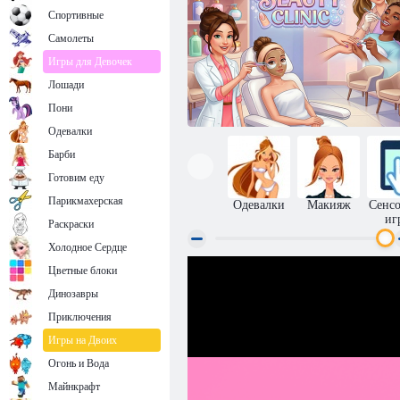
Спортивные
Самолеты
Игры для Девочек
Лошади
Пони
Одевалки
Барби
Готовим еду
Парикмахерская
Одевалки
Макияж
Сенс
иг
Раскраски
Холодное Сердце
Цветные блоки
Салон красоты
Динозавры
Приключения
Игры на Двоих
Огонь и Вода
Майнкрафт