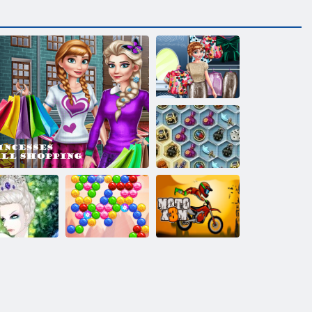
Время
приодеть
принцессу
Сокровища
мистического
моря
Снежная
королева 2
Принцессы в торговом центре
Пузырь Дух
Мото экстрим