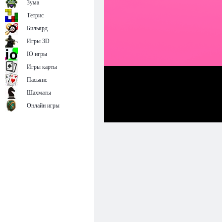
Зума
Тетрис
Бильярд
Игры 3D
IO игры
Игры карты
Пасьянс
Шахматы
Онлайн игры