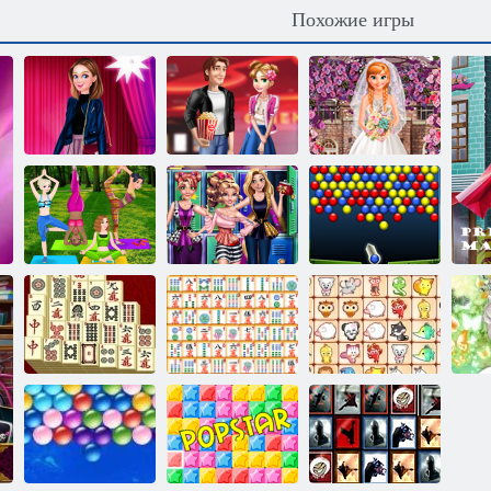
Похожие игры
Барби
Одеть невесту и
становится
День Святого
подружек
актрисой
Валентина кино
невесты
Йога для
Принцесса:
Энергичные
принцесс
Назад в школу
шарики
Ежедневный
Сказочные
маджонг
Маджонг линк
питомцы связь