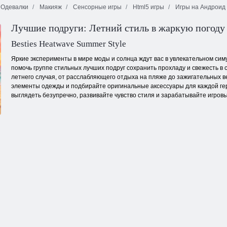
Одевалки
Макияж
Сенсорные игры
Html5 игры
Игры на Андроид
Лучшие подруги: Летний стиль в жаркую погоду
Бесконечные
Плитка
пузыри
Поп-звезда
неожиданностей
Besties Heatwave Summer Style
Яркие эксперименты в мире моды и солнца ждут вас в увлекательном сим
помочь группе стильных лучших подруг сохранить прохладу и свежесть 
летнего случая, от расслабляющего отдыха на пляже до зажигательных 
элементы одежды и подбирайте оригинальные аксессуары для каждой ге
выглядеть безупречно, развивайте чувство стиля и зарабатывайте игровые