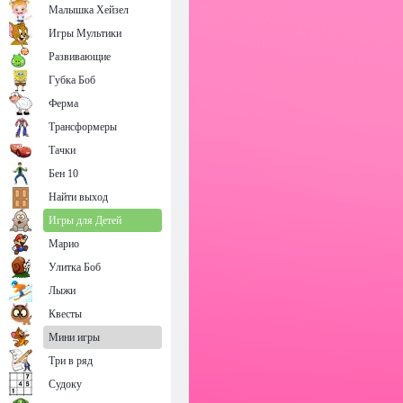
Малышка Хейзел
Игры Мультики
Развивающие
Губка Боб
Ферма
Трансформеры
Тачки
Бен 10
Найти выход
Игры для Детей
Марио
Улитка Боб
Лыжи
Квесты
Мини игры
Три в ряд
Судоку