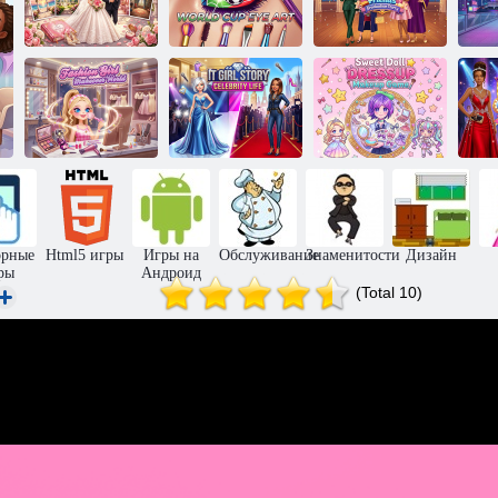
Рисунок глаз на
тему
Выпускной
Чемпионата
вечер в стиле
Свадебное
мира по
Барби и её
платье мечты
футболу
подруг
па
Мир
История
преображений
девушки:
зн
модных
Жизнь
Макияж для
н
девушек
знаменитости
сладкой куклы
орные
Html5 игры
Игры на
Обслуживание
Знаменитости
Дизайн
ры
Андроид
(Total 10)