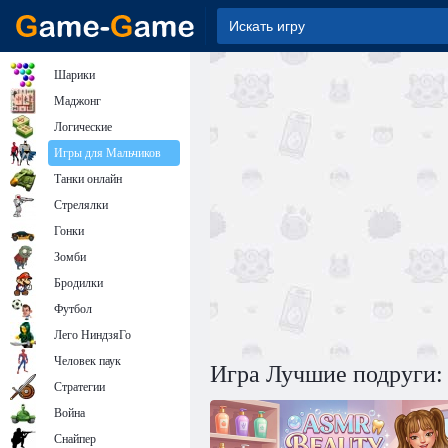
Шарики
Маджонг
Логические
Игры для Мальчиков
Танки онлайн
Стрелялки
Гонки
Зомби
Бродилки
Футбол
Лего НиндзяГо
Человек паук
Игра Лучшие подруги:
Стратегии
Война
Снайпер