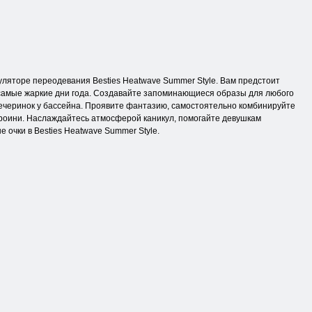
уляторе переодевания Besties Heatwave Summer Style. Вам предстоит
в самые жаркие дни года. Создавайте запоминающиеся образы для любого
вечеринок у бассейна. Проявите фантазию, самостоятельно комбинируйте
роини. Наслаждайтесь атмосферой каникул, помогайте девушкам
 очки в Besties Heatwave Summer Style.