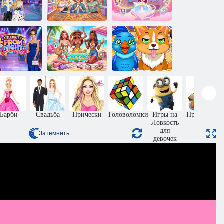
Блондинка
Модная
Модные
София: Браслет
принцесса-
рные наряды
дружбы
стилист
Гламурные
образы
Элли и друзья:
аменитостей
Летняя
Лечение
а выпускном
пляжная
домашних
вечере
атмосфера
животных
Барби
Свадьба
Прически
Головоломки
Игры на
Приготовле
Ловкость
еды
для
Затемнить
девочек