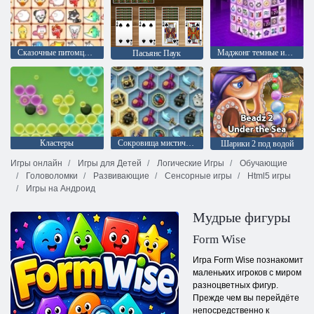
Сказочные питомцы связь
Маджонг темные измерения
Пасьянс Паук
Кластеры
Сокровища мистического моря
Шарики 2 под водой
Игры онлайн
Игры для Детей
Логические Игры
Обучающие
Головоломки
Развивающие
Сенсорные игры
Html5 игры
Игры на Андроид
Мудрые фигуры
Form Wise
Игра Form Wise познакомит
маленьких игроков с миром
разноцветных фигур.
Прежде чем вы перейдёте
непосредственно к