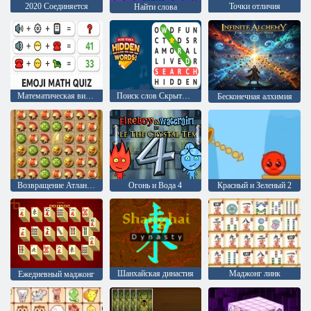
2020 Соединяется
Точки отличия
Найти слова
Математическая викторина с эмодзи
Поиск слов Скрытые слова
Бесконечная алхимия
Возвращение Атлантиды
Огонь и Вода 4
Красный и Зеленый 2
Шанхайская династия
Маджонг линк
Ежедневный маджонг