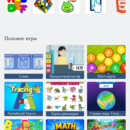
Похожие игры
Слова
Продуктовый кассир
Матч шаров
Английский Трассировка ABC
Страны мира: География земного шара
Карты динозавров