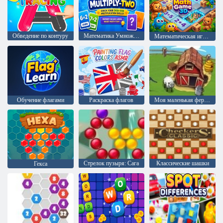
Обведение по контуру
Математика Умножение двух
Математическая игра 3D
Обучение флагами
Раскраска флагов
Моя маленькая ферма
Стрелок пузыря: Сага
Классические шашки
Гекса