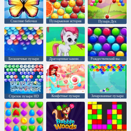
Спасение бабочки
Пузырьковая история
Пузырь Дух
Бесконечные пузыри
Драгоценные камни: Пузыри
Рождественский выпуск: Забавные пузыри
Конфетные пузыри
Зачарованные пузыри
Стрелок пузыря HD