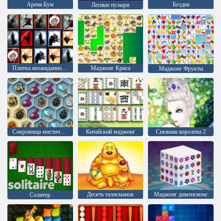
Арена Бум
Бездна
Лесные пузыри
Плитка неожиданностей
Маджонг Криса
Маджонг Фрукты
Сокровища мистического моря
Китайский маджонг
Снежная королева 2
Десять талисманов
Mаджонг дименсионс
Солитер