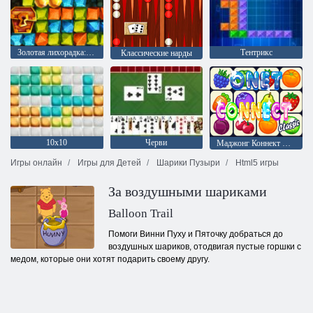
Золотая лихорадка: Охотник за сокровищами
Тентрикс
Классические нарды
10х10
Черви
Маджонг Коннект Онет
Игры онлайн
Игры для Детей
Шарики Пузыри
Html5 игры
За воздушными шариками
Balloon Trail
Помоги Винни Пуху и Пяточку добраться до
воздушных шариков, отодвигая пустые горшки с
медом, которые они хотят подарить своему другу.