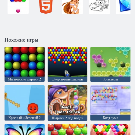
Похожие игры
Магические шарики 2
Энергичные шарики
Кластеры
Красный и Зеленый 2
Бидз зума
Шарики 2 под водой