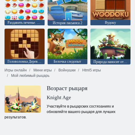
Раздавить печенье. Рождественское издание
Вудоку
История пасьянса 2
Головоломка Деревянные блоки
Белочка следопыт
Природа наносит ответный удар
Игры онлайн
Мини игры
Войнушки
Html5 игры
Мой любимый рыцарь
Возраст рыцаря
Knight Age
Участвуйте в рыцарских состязаниях и
обновляйте вашего рыцаря для лучших
результатов.