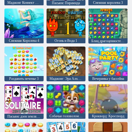
Маджонг Коннект Онет
Снежная королева 3
Пасьянс Пирамида
Снежная Королева 4
Огонь и Вода 1
Блиц драгоценностей 3
Раздавить печенье 3
Маджонг: Эра Алхимии
Вечеринка у бассейна
Собачья головоломка История
Крокворд: Кроссворд
Пасьянс дзен земля издание