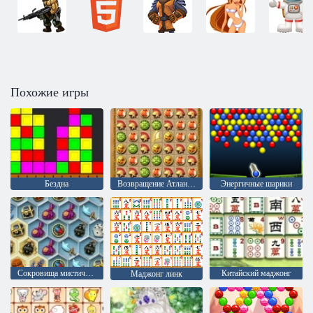
Похожие игры
Бездна
Возвращение Атлантиды
Энергичные шарики
Сокровища мистического моря
Китайский маджонг
Маджонг линк