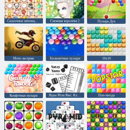
Сказочные питомцы связь
Снежная королева 2
Пузырь Дух
Мото экстрим
Бесконечные пузыри
10х10
Яцзы Ятзи Ямс: Классическая версия
Поп-звезда
Конфетные пузыри