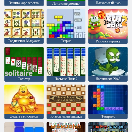
Защита королевства
Пасхальный шар
Латинское домино
Соединения Маджонг
Тетрис
Разрежь веревку
Солитер
Пасьянс Паук 2
Дарвинизм 2048
Десять талисманов
Классические шашки
Тентрикс