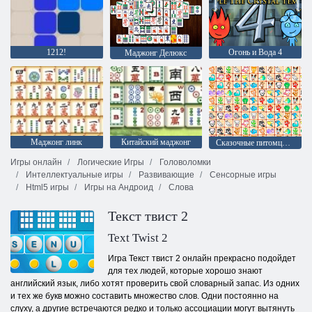
1212!
Огонь и Вода 4
Маджонг Делюкс
Маджонг линк
Китайский маджонг
Сказочные питомцы связь
Игры онлайн
Логические Игры
Головоломки
Интеллектуальные игры
Развивающие
Сенсорные игры
Html5 игры
Игры на Андроид
Слова
Текст твист 2
Text Twist 2
Игра Текст твист 2 онлайн прекрасно подойдет
для тех людей, которые хорошо знают
английский язык, либо хотят проверить свой словарный запас. Из одних
и тех же букв можно составить множество слов. Одни постоянно на
слуху, а другие встречаются редко и только ассоциации могут вытянуть