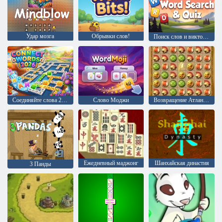
Удар мозга
Обрывки слов!
Поиск слов и викторина
Соединяйте слова 2026
Слово Моджи
Возвращение Атлантиды
Ежедневный маджонг
Шанхайская династия
3 Панды