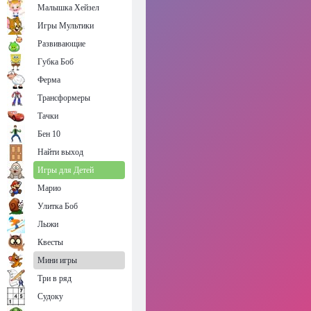
Малышка Хейзел
Игры Мультики
Развивающие
Губка Боб
Ферма
Трансформеры
Тачки
Бен 10
Найти выход
Игры для Детей
Марио
Улитка Боб
Лыжи
Квесты
Мини игры
Три в ряд
Судоку