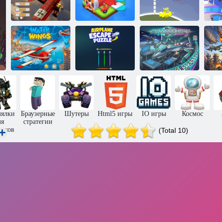
Воздушная
Самолет
О
борьба
слияния
Микро пилоты
Самолётный
побег
С
Водные крылья
Головоломка
Авиасборка
лялки
Браузерные
Шутеры
Html5 игры
IO игры
Космос
ля
стратегии
чиков
(Total 10)