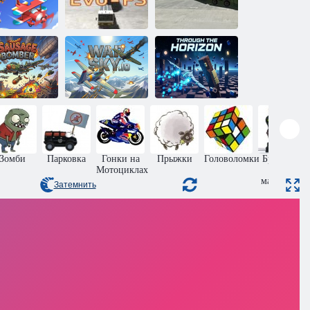
бъединение
Следующий
самолётов
Эво-Ф3
гонщик 2
осисочный
Сквозь
Бомбер
Военное небо
горизонт
Зомби
Парковка
Гонки на
Прыжки
Головоломки
Бродилки
Мотоциклах
для
мальчиков
Затемнить