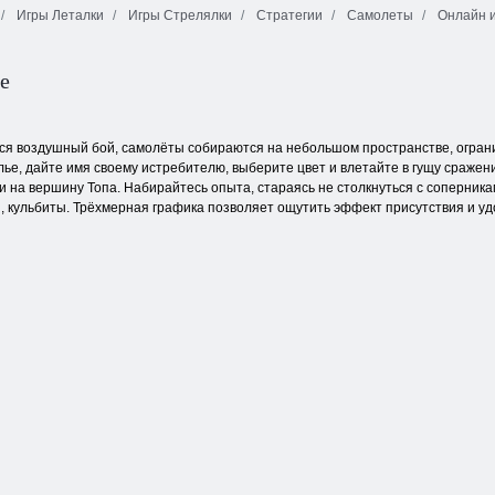
Игры Леталки
Игры Стрелялки
Стратегии
Самолеты
Онлайн 
Пак-Ксон.
Делюкс
Война жуков 2
Джек Смит
бе
ся воздушный бой, самолёты собираются на небольшом пространстве, огран
лье, дайте имя своему истребителю, выберите цвет и влетайте в гущу сражени
и на вершину Топа. Набирайтесь опыта, стараясь не столкнуться с соперник
, кульбиты. Трёхмерная графика позволяет ощутить эффект присутствия и у