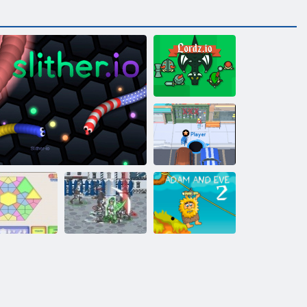
Лорды
Чёрная дыра
Мозаика
Слизер ио
Феодализм 3
Адам и Ева 2