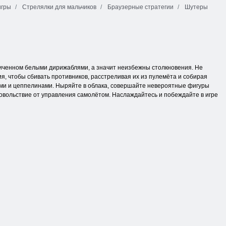
игры
Стрелялки для мальчиков
Браузерные стратегии
Шутеры
иченном белыми дирижаблями, а значит неизбежны столкновения. Не
я, чтобы сбивать противников, расстреливая их из пулемёта и собирая
ами и цеппелинами. Ныряйте в облака, совершайте невероятные фигуры
довольствие от управления самолётом. Наслаждайтесь и побеждайте в игре