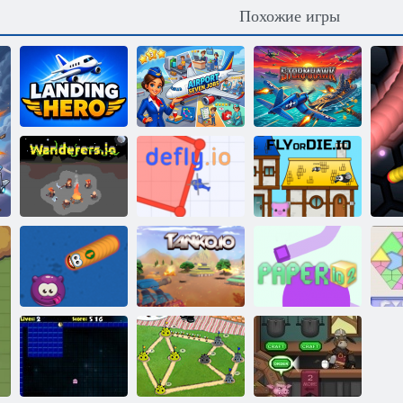
Похожие игры
Семь
Десантный
профессий в
герой
аэропорту
Буревестник
Туристы.ио
Дефлай
Лети или умри
Зона червей
Танк.ио
Папер ио 2