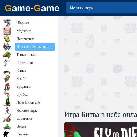
Шарики
Маджонг
Логические
Игры для Мальчиков
Танки онлайн
Стрелялки
Гонки
Зомби
Бродилки
Футбол
Лего НиндзяГо
Человек паук
Игра Битва в небе онл
Стратегии
Война
Снайпер