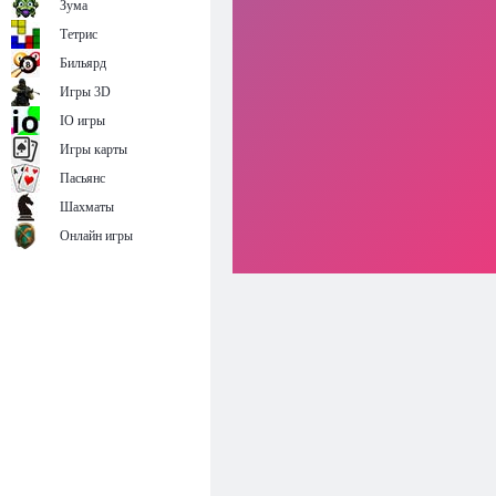
Зума
Тетрис
Бильярд
Игры 3D
IO игры
Игры карты
Пасьянс
Шахматы
Онлайн игры