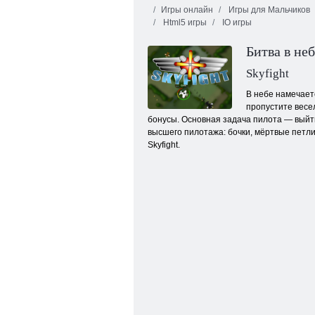
Игры онлайн
Игры для Мальчиков
Html5 игры
IO игры
Битва в не
Skyfight
В небе намечает
пропустите весе
Зомбз рояль
бонусы. Основная задача пилота — выйт
высшего пилотажа: бочки, мёртвые петли
Skyfight.