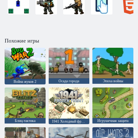
Похожие игры
Осада города
Эпоха войны
Война жуков 2
Блиц-тактика
Игрушечная защита
1941 Холодный фронт