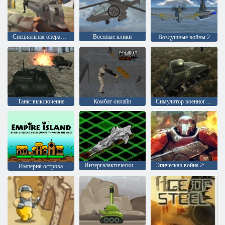
Специальная операция: Удар
Военные клики
Воздушные войны 2
Танк: выключение
Комбат онлайн
Симулятор военного танка
Интергалактический морской бой
Эпическая война 2: Защита башни
Империя острова