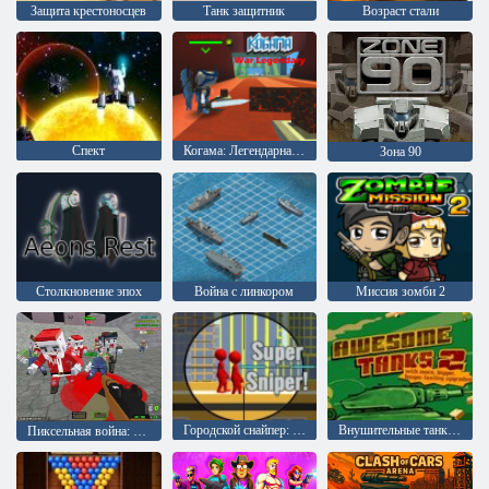
Защита крестоносцев
Танк защитник
Возраст стали
Спект
Когама: Легендарная война
Зона 90
Столкновение эпох
Война с линкором
Миссия зомби 2
Городской снайпер: Супер Снайпер!
Внушительные танки 2
Пиксельная война: Апокалипсис зомби