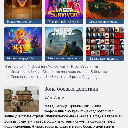
Классические Поп Пузыри
Столкновение машин: Арена
Выживший с лазером
Мафия вперёд Мастер игры в кости
Многопользовательский шутер от первого лица Военный бой
Плитка неожиданностей
Игры онлайн
Игры для Мальчиков
Игры Стрелялки
Игры про войну
Стрелялки для мальчиков
Войнушки
Сенсорные игры
Html5 игры
Игры на Андроид
Зона боевых действий
War Zone
Иногда между странами возникают
вооруженные конфликты в ходе которых в
войне участвуют отряды специального назначения. Сегодня в игре War
Zone вы будете играть за солдата который служит в одном из таких
подразделений. Нашего героя высадили в зоне боевых действий и