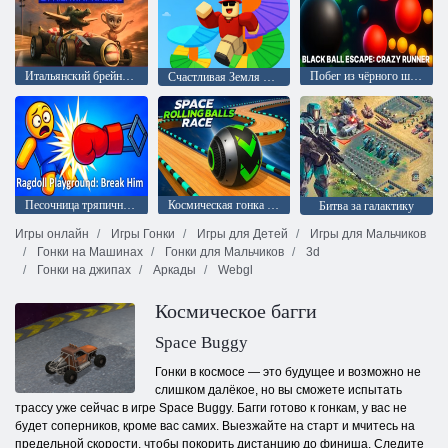
Итальянский брейнрот Шоссейные гонки ГТ
Побег из чёрного шара: Безумный бегун
Счастливая Земля Обби
Песочница тряпичных кукол: Поломай его
Космическая гонка с катящимися шарами
Битва за галактику
Игры онлайн
Игры Гонки
Игры для Детей
Игры для Мальчиков
Гонки на Машинах
Гонки для Мальчиков
3d
Гонки на джипах
Аркады
Webgl
Космическое багги
Space Buggy
Гонки в космосе — это будущее и возможно не
слишком далёкое, но вы сможете испытать
трассу уже сейчас в игре Space Buggy. Багги готово к гонкам, у вас не
будет соперников, кроме вас самих. Выезжайте на старт и мчитесь на
предельной скорости, чтобы покорить дистанцию до финиша. Следите