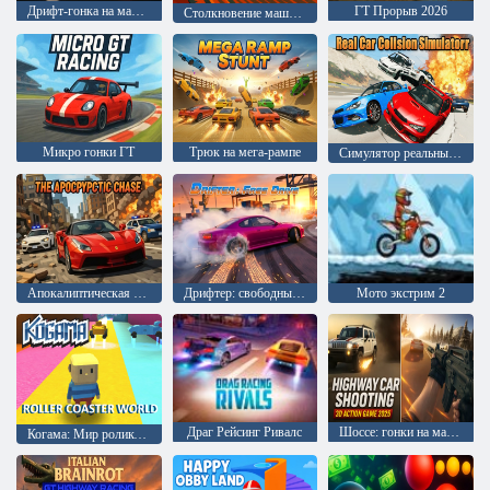
Дрифт-гонка на машинах
ГТ Прорыв 2026
Столкновение машин: Арена
Микро гонки ГТ
Трюк на мега-рампе
Симулятор реальных автомобильных столкновений
Апокалиптическая погоня
Дрифтер: свободный дрифт
Мото экстрим 2
Драг Рейсинг Ривалс
Шоссе: гонки на машинах 3D экшен 2025
Когама: Мир роликовых машин