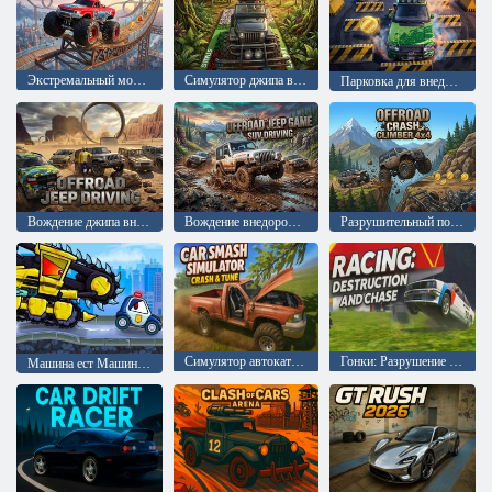
Экстремальный монстр-трак
Симулятор джипа в джунглях
Парковка для внедорожников Prado
Вождение джипа внедорожника
Вождение внедорожника
Разрушительный подъем по бездорожью
Симулятор автокатастрофы: крушение и тюнинг
Гонки: Разрушение и погоня
Машина ест Машину: Злые автомобили