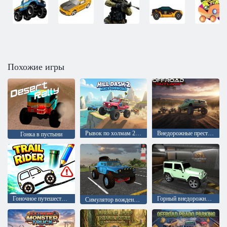
Похожие игры
Рывок по холмам 2: Внедорожные гонки
Внедорожные преступники
Гонка в пустыни
Гоночное путешествие
Горный внедорожник 4x4
Симулятор вождения внедорожника 4x4