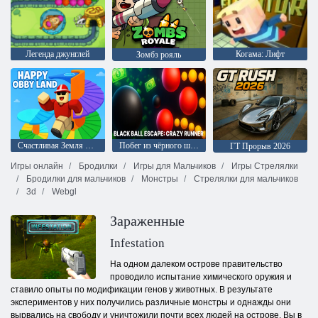
Легенда джунглей
Когама: Лифт
Зомбз рояль
Счастливая Земля Обби
Побег из чёрного шара: Безумный бегун
ГТ Прорыв 2026
Игры онлайн
Бродилки
Игры для Мальчиков
Игры Стрелялки
Бродилки для мальчиков
Монстры
Стрелялки для мальчиков
3d
Webgl
Зараженные
Infestation
На одном далеком острове правительство
проводило испытание химического оружия и
ставило опыты по модификации генов у животных. В результате
экспериментов у них получились различные монстры и однажды они
вырвались на свободу и уничтожили почти всех людей на острове. Вы в