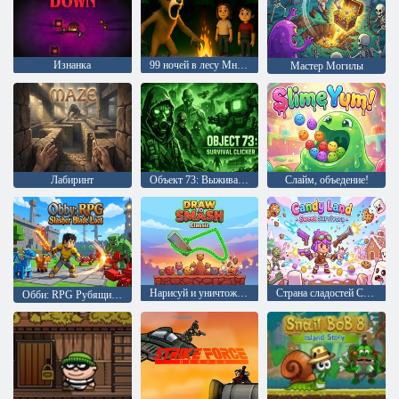
Изнанка
99 ночей в лесу Многопользовательский хоррор
Мастер Могилы
Лабиринт
Объект 73: Выживание в кликере
Слайм, объедение!
Нарисуй и уничтожь Классика
Страна сладостей Сладкие выжившие
Обби: RPG Рубящий клинок Добыча