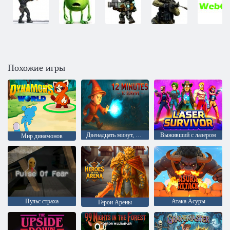
Похожие игры
Двенадцать минут, чтобы выжить
Выживший с лазером
Мир динамонов
Пульс страха
Атака Асуры
Герои Арены