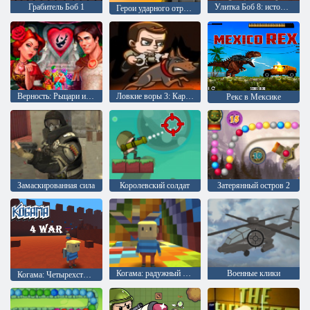
Грабитель Боб 1
Улитка Боб 8: история на острове
Герои ударного отряда 1
Верность: Рыцари и Принцессы
Ловкие воры 3: Караульная служба
Рекс в Мексике
Замаскированная сила
Королевский солдат
Затерянный остров 2
Когама: радужный паркур
Военные клики
Когама: Четырехсторонняя война