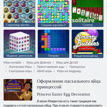
Сокровища мистического моря
Солитер
Снежная королева 2
Mаджонг дименсионс
Тентрикс
Рождественский выпуск: Забавные пузыри
Игры онлайн
Игры для Девочек
Игры для Детей
Логические Игры
Приготовление еды
Принцессы
Сенсорные игры
Html5 игры
Игры на Андроид
Оформление пасхального яйца
принцессой
Princess Easter Egg Decoration
В канун Рождества есть такая традиция как
подавать к столу пасхальные яйца. При этом их стараются разрисовать