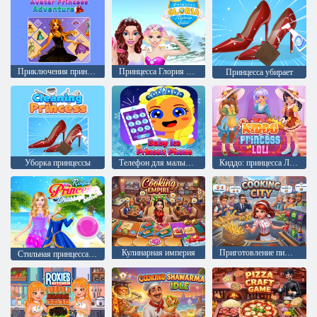
Приключения принцессы Аватар
Принцесса Глория Салон красоты
Принцесса убирает
Уборка принцессы
Телефон для малышки Ледяной Принцессы
Киддо: принцесса Лоли
Кулинарная империя
Приготовление пищи в городе
Стильная принцесса: наряды и макияж