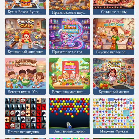
Кухня Рокси: Бургер Булгоги с трюфелями
Создание пиццы
Приготовление шаурмы
Кулинарный конфликт
Приготовление слайма Единорог 2
Вкусное первое блюдо
Детская кухня: Уютная готовка
Вечеринка малыша: Здоровое питание
Кулинарный магнат
Энергичные шарики
Маджонг Фрукты
Плитка неожиданностей