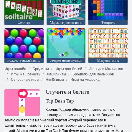
Солитер
Тентрикс
Mаджонг дименсионс
Рождественский выпуск: Забавные пузыри
Зачарованные пузыри
Маджонг линк
Игры онлайн
Бродилки
Игры для Детей
Игры для Мальчиков
Игры на Ловкость
Лабиринты
Бродилки для мальчиков
Сенсорные игры
Html5 игры
Игры на Андроид
Стучите и бегите
Tap Dash Tap
Кролик Роджер обнаружил таинственную
поляну и решил исследовать ее. Вступив на
землю он попал в магический портал который перенес его в
удивительный мир. Теперь нашему герою нужно будет найти путь
домой. Мы с вами в игре Tap Dash Tap будем помогать ему в этом. Нам