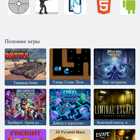
Похожие игры
Улицы Сезам: Печенье Чейз для монстров
Маг-экстрасенс
Танковая битва
Брейнрот: Арена для стрельбы и погонь
Конечный выход: нулевой уровень
Дайвер в коралловом лабиринте