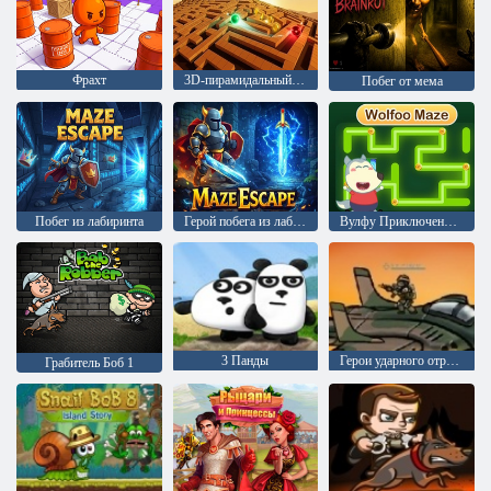
Фрахт
3D-пирамидальный лабиринт
Побег от мема
Побег из лабиринта
Герой побега из лабиринта
Вулфу Приключение в лабиринте
3 Панды
Герои ударного отряда 1
Грабитель Боб 1