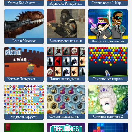
Улитка Боб 8: история на острове
Ловкие воры 3: Караульная служба
Верность: Рыцари и Принцессы
Рекс в Мексике
Замаскированная сила
Ловцы на пришельцев
Когама: Четырехсторонняя война
Плитка неожиданностей
Энергичные шарики
Сокровища мистического моря
Снежная королева 2
Маджонг Фрукты