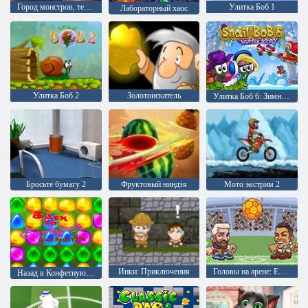
Город монстров, террора
Улитка Боб 1
Лабораторный хаос
Улитка Боб 2
Золотоискатель
Улитка Боб 6: Зимняя сказка
Бросьте бумагу 2
Фруктовый ниндзя
Мото экстрим 2
Инки: Приключения
Головы на арене: Евро футбол
Назад в Конфетную страну 5: Шоколадная гора