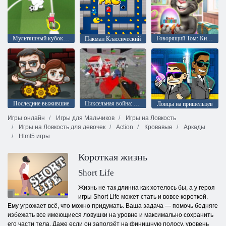
Мультяшный кубок 2015
Говорящий Том: Киндер сюрприз
Пакман Классический
Последние выжившие
Пиксельная война: Апокалипсис зомби
Ловцы на пришельцев
Игры онлайн
Игры для Мальчиков
Игры на Ловкость
Игры на Ловкость для девочек
Action
Кровавые
Аркады
Html5 игры
Короткая жизнь
Short Life
Жизнь не так длинна как хотелось бы, а у героя
игры Short Life может стать и вовсе короткой.
Ему угрожает всё, что можно придумать. Ваша задача — помочь бедняге
избежать все имеющиеся ловушки на уровне и максимально сохранить
его части тела. Даже если он заползёт на финишную полосу, уровень