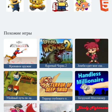
Похожие игры
Ядреный Червь 2
Зомби едят мое снабжение
Кровавое оружие
Убойный путь по лагерю
Безрукий Миллионер
Террор глубокого песка