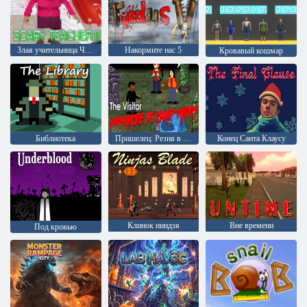
Злая учительница Часть 2
Накормите нас 5
Кровавый кошмар
Библиотека
Пришелец: Резня в счастливом лагере
Конец Санта Клаусу
Клинок ниндзя
Вне времени
Под кровью