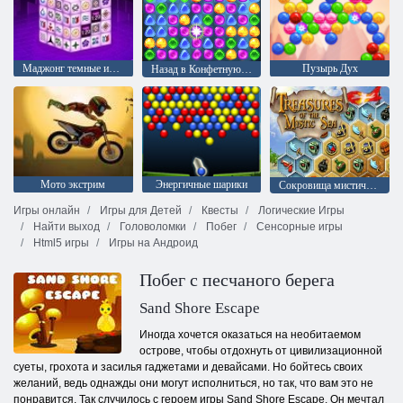
Маджонг темные измерения
Пузырь Дух
Назад в Конфетную страну: Эпизод 1
Мото экстрим
Энергичные шарики
Сокровища мистического моря
Игры онлайн
Игры для Детей
Квесты
Логические Игры
Найти выход
Головоломки
Побег
Сенсорные игры
Html5 игры
Игры на Андроид
Побег с песчаного берега
Sand Shore Escape
Иногда хочется оказаться на необитаемом
острове, чтобы отдохнуть от цивилизационной
суеты, грохота и засилья гаджетами и девайсами. Но бойтесь своих
желаний, ведь однажды они могут исполниться, но так, что вам это не
понравится. Так случилось с героем игры Sand Shore Escape. Он мечтал