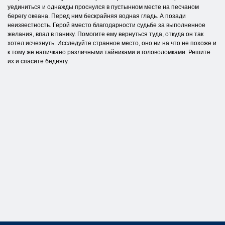
уединиться и однажды проснулся в пустынном месте на песчаном
берегу океана. Перед ним бескрайняя водная гладь. А позади
неизвестность. Герой вместо благодарности судьбе за выполненное
желания, впал в панику. Помогите ему вернуться туда, откуда он так
хотел исчезнуть. Исследуйте странное место, оно ни на что не похоже и
к тому же напичкано различными тайниками и головоломками. Решите
их и спасите беднягу.