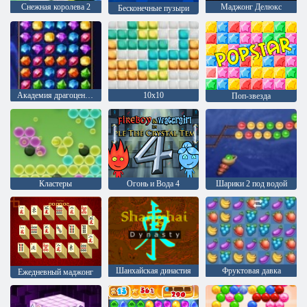
Снежная королева 2
Маджонг Делюкс
Бесконечные пузыри
Академия драгоценного камня
10х10
Поп-звезда
Кластеры
Огонь и Вода 4
Шарики 2 под водой
Шанхайская династия
Фруктовая давка
Ежедневный маджонг