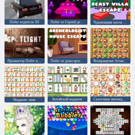
Побег водителя 3D
Побег из Горной деревни
Чудовищная вилла Побег
Прожектор Побег из комнаты
Побег из дома археолога
Возвращение Атлантиды
Китайский маджонг
Сказочные питомцы связь
Маджонг линк