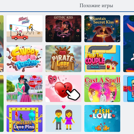
Похожие игры
Готический
Тайный
Поцелуй в шею
поцелуй
поцелуй Санты
Тестер
Тестер сладкой
пиратской
Помогите паре
любви
любви
Слайды пазлы
Любовный
Цели пар на
кликер: День
День Святого
святого
Валентина
Валентина
Заколдовать
г