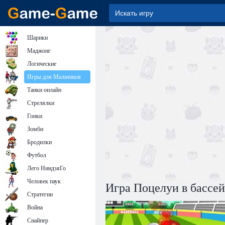
Шарики
Маджонг
Логические
Игры для Мальчиков
Танки онлайн
Стрелялки
Гонки
Зомби
Бродилки
Футбол
Лего НиндзяГо
Человек паук
Игра Поцелуи в бассе
Стратегии
Война
Снайпер