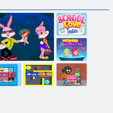
Тестер
школьной
любви
Русалка, моя
любовь ко Дню
святого
Валентина
Лабиринт
Любовная
любовных
оловоломка
Влюблённые кролики Одевалка
шаров
Тест на любовь