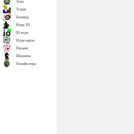
Зума
Тетрис
Бильярд
Игры 3D
IO игры
Игры карты
Пасьянс
Шахматы
Онлайн игры