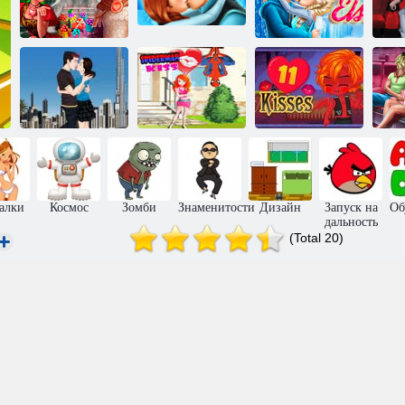
Верность:
Холодное
Рыцари и
Поцелуй
сердце: поцелуй
ки
Принцессы
ледяной Анны
Эльзы
Поцелуй
Поцелуй в
Человека-
пустыне
Паука
11 Поцелуев
Ф
алки
Космос
Зомби
Знаменитости
Дизайн
Запуск на
Об
дальность
(Total 20)