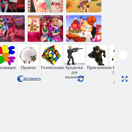
Любители
но: Скрытый
Поцелуй
Поцелуй
поцелуй
кимоно Фуджи
лучника
Эльза
Леди Баг:
Проблемы в
лирт в кино
любви
11 поцелуев
учающие
Прыжки
Головоломки
Бродилки
Приключения
Игры на
для
Ловкость
мальчиков
для
Затемнить
девочек