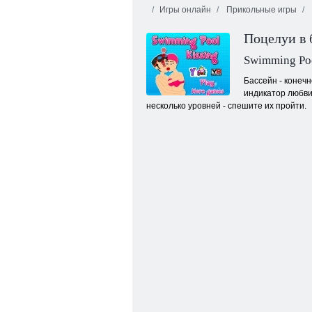
Игры онлайн
Прикольные игры
Поцелуи в 
Swimming Poo
Бассейн - конечн
индикатор любви,
несколько уровней - спешите их пройти.
История любви: от дурнушки к
популярной девушке