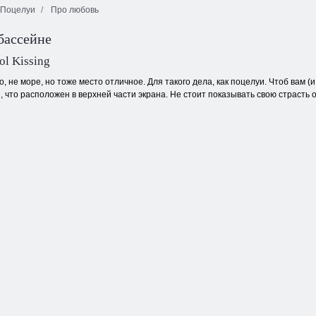
Поцелуи
Про любовь
Любовь
Любовный
бассейне
мутантов
союз Тест на
Булавки
совместимость
Рыбья любовь
l Kissing
о, не море, но тоже место отличное. Для такого дела, как поцелуи. Чтоб вам 
 что расположен в верхней части экрана. Не стоит показывать свою страсть 