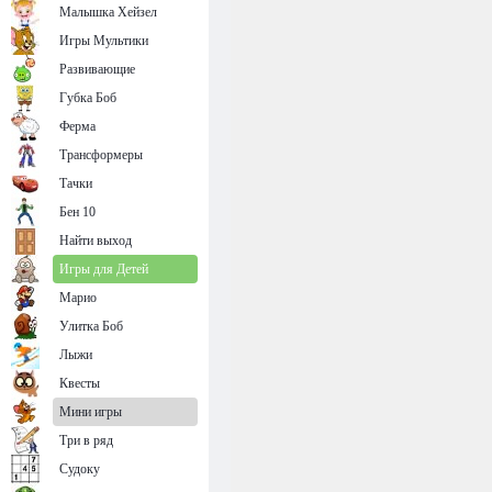
Малышка Хейзел
Игры Мультики
Развивающие
Губка Боб
Ферма
Трансформеры
Тачки
Бен 10
Найти выход
Игры для Детей
Марио
Улитка Боб
Лыжи
Квесты
Мини игры
Три в ряд
Судоку