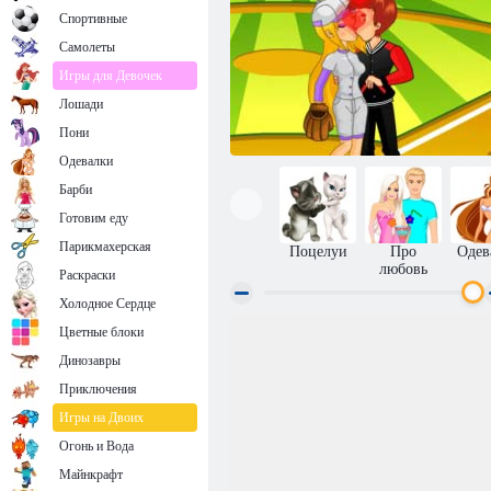
Спортивные
Самолеты
Игры для Девочек
Лошади
Пони
Одевалки
Барби
Готовим еду
Парикмахерская
Поцелуи
Про
Одев
любовь
Раскраски
Холодное Сердце
Цветные блоки
Поцелуи на бейсбольном поле
Динозавры
Приключения
Игры на Двоих
Огонь и Вода
Майнкрафт