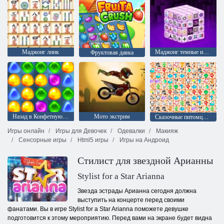
Маджонг линк
Маджонг темные измерения
Фруктовая давка
Назад в Конфетную страну: Эпизод 1
Мото экстрим
Сказочные питомцы связь
Игры онлайн
Игры для Девочек
Одевалки
Макияж
Сенсорные игры
Html5 игры
Игры на Андроид
Стилист для звездной Арианны
Stylist for a Star Arianna
Звезда эстрады Арианна сегодня должна
выступить на концерте перед своими
фанатами. Вы в игре Stylist for a Star Arianna поможете девушке
подготовится к этому мероприятию. Перед вами на экране будет видна