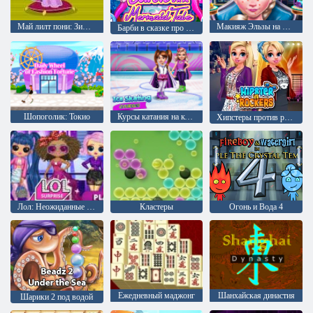
Май лилт пони: Зимняя мода 3
Макияж Эльзы на Новый год
Барби в сказке про русалку
Шопоголик: Токио
Курсы катания на коньках
Хипстеры против рокеров
Лол: Неожиданные миллениалы
Кластеры
Огонь и Вода 4
Ежедневный маджонг
Шанхайская династия
Шарики 2 под водой