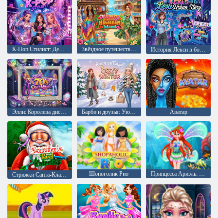
К-Поп Стилист: Девочки-айдолы
Звёздное путешествие на Гавайи
История Лекси в большом городе
Элли: Королева диско 70-х
Барби и друзья: Уютная зима
Аватар
Шопоголик Рио
Принцесса Ариэль: Винкс Стиль
Стрижки Санта-Клаусов