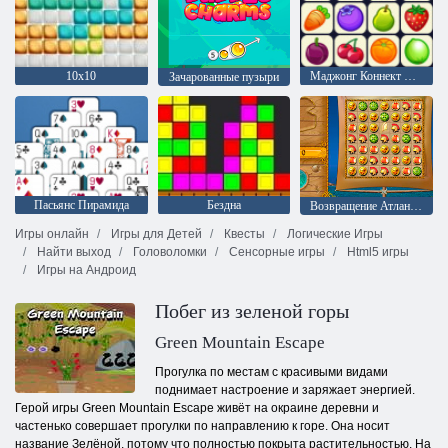
10х10
Маджонг Коннект Онет
Зачарованные пузыри
Пасьянс Пирамида
Бездна
Возвращение Атлантиды
Игры онлайн
Игры для Детей
Квесты
Логические Игры
Найти выход
Головоломки
Сенсорные игры
Html5 игры
Игры на Андроид
Побег из зеленой горы
Green Mountain Escape
Прогулка по местам с красивыми видами
поднимает настроение и заряжает энергией.
Герой игры Green Mountain Escape живёт на окраине деревни и
частенько совершает прогулки по направлению к горе. Она носит
название Зелёной, потому что полностью покрыта растительностью. На