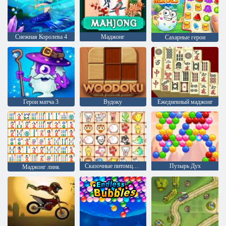
Снежная Королева 4
Маджонг
Сахарные герои
Герои матча 3
Вудоку
Ежедневный маджонг
Сказочные питомцы связь
Пузырь Дух
Маджонг линк