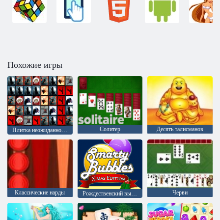
Похожие игры
Солитер
Десять талисманов
Плитка неожиданностей
Классические нарды
Черви
Рождественский выпуск: Забавные пузыри