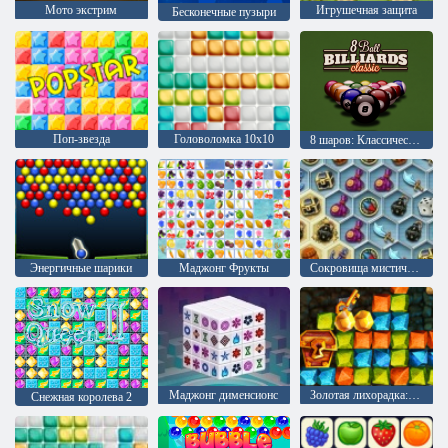
Мото экстрим
Игрушечная защита
Бесконечные пузыри
Поп-звезда
Головоломка 10х10
8 шаров: Классический бильярд
Энергичные шарики
Маджонг Фрукты
Сокровища мистического моря
Mаджонг дименсионс
Золотая лихорадка: Охотник за сокровищами
Снежная королева 2