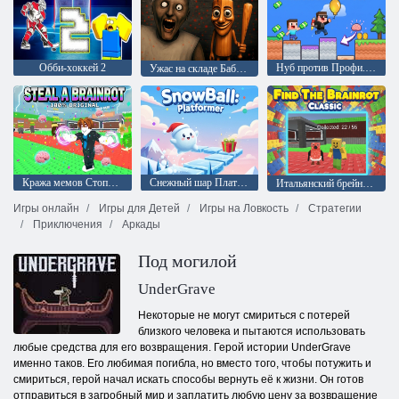
Обби-хоккей 2
Нуб против Профи. Украдите Брейнрот
Ужас на складе Бабушки
Кража мемов Стопроцентный оригинал
Снежный шар Платформер
Итальянский брейнрот Классика поиска
Игры онлайн
Игры для Детей
Игры на Ловкость
Стратегии
Приключения
Аркады
Под могилой
UnderGrave
Некоторые не могут смириться с потерей
близкого человека и пытаются использовать
любые средства для его возвращения. Герой истории UnderGrave
именно таков. Его любимая погибла, но вместо того, чтобы потужить и
смириться, герой начал искать способы вернуть её к жизни. Он готов
отправиться в загробный мир и заплатить любую цену за возвращение