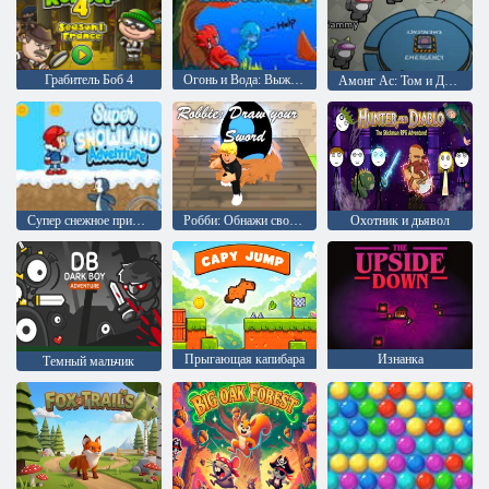
Грабитель Боб 4
Огонь и Вода: Выживание на острове 4
Амонг Ас: Том и Джерри
Супер снежное приключение
Робби: Обнажи свой меч
Охотник и дьявол
Прыгающая капибара
Изнанка
Темный мальчик