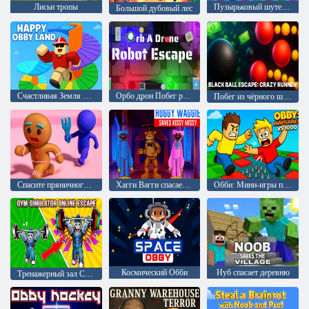
Лисьи тропы
Пузырьковый шутер Аркада
Большой дубовый лес
Счастливая Земля Обби
Орбо дрон Побег робота
Побег из чёрного шара: Безумный бегун
Спасите пряничного человечка
Хагги Вагги спасает Кисси Мисси
Обби: Мини-игры против 1000
Космический Обби
Нуб спасает деревню
Тренажерный зал Симулятор Онлайн Побег