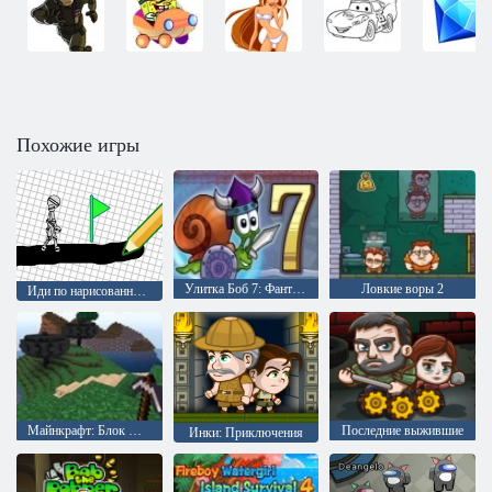
Похожие игры
Улитка Боб 7: Фантастическая история
Ловкие воры 2
Иди по нарисованному
Майнкрафт: Блок шахты
Последние выжившие
Инки: Приключения