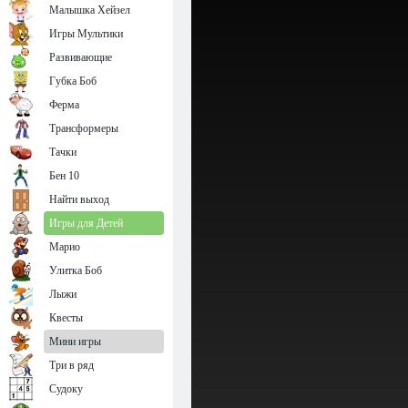
Малышка Хейзел
Игры Мультики
Развивающие
Губка Боб
Ферма
Трансформеры
Тачки
Бен 10
Найти выход
Игры для Детей
Марио
Улитка Боб
Лыжи
Квесты
Мини игры
Три в ряд
Судоку