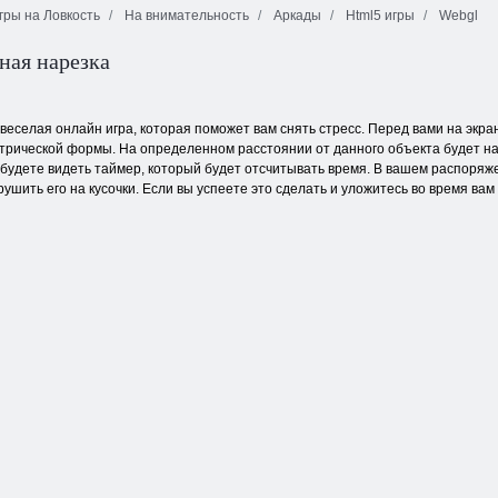
ры на Ловкость
На внимательность
Аркады
Html5 игры
Webgl
ная нарезка
Нуб спасает
Возвращение
деревню
Бездна
Атлантиды
то веселая онлайн игра, которая поможет вам снять стресс. Перед вами на эк
трической формы. На определенном расстоянии от данного объекта будет н
ы будете видеть таймер, который будет отсчитывать время. В вашем распоряже
ушить его на кусочки. Если вы успеете это сделать и уложитесь во время вам 