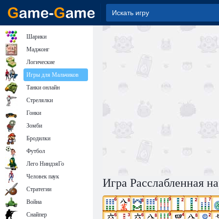
Шарики
Маджонг
Логические
Игры для Мальчиков
Танки онлайн
Стрелялки
Гонки
Зомби
Бродилки
Футбол
Лего НиндзяГо
Человек паук
Игра Расслабленная на
Стратегии
Война
Снайпер