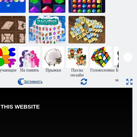
Академия
есконечные
Драгоценные
драгоценного
пузыри
камни: Взрыв
камня
Реальный
Праздничный
Маджонг: Эра
маджонг
маджонг
Алхимии
учающие
На память
Прыжки
Пазлы
Головоломки
Бродилки
онлайн
для
мальчиков
Затемнить