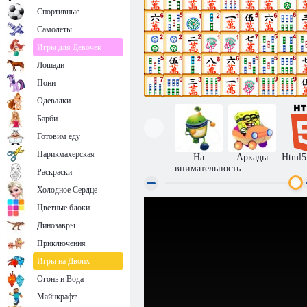
Спортивные
Самолеты
Игры для Девочек
Лошади
Пони
Одевалки
Барби
Готовим еду
Парикмахерская
На
Аркады
Html5
внимательность
Раскраски
Холодное Сердце
Цветные блоки
Маджонг линк
Динозавры
Приключения
Игры на Двоих
Огонь и Вода
Майнкрафт