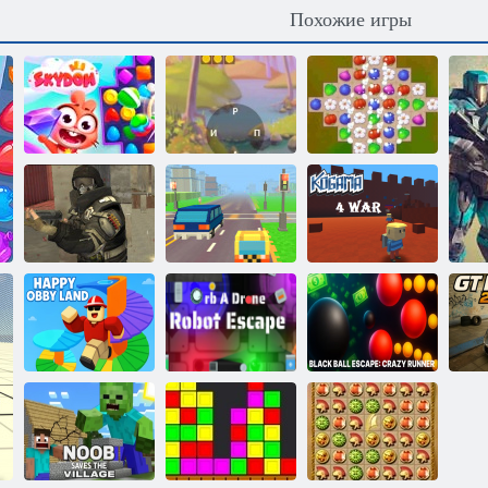
Похожие игры
Небесные
Крокворд:
камни
Кроссворд
Матч джунглей
Когама:
Замаскированная
Такси в
Четырехсторонняя
сила
Пиксел-роуд
война
Побег из
чёрного шара:
Счастливая
Орбо дрон
Безумный
Земля Обби
Побег робота
бегун