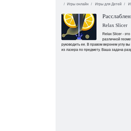
Игры онлайн
Игры для Детей
Иг
Расслаблен
Relax Slicer
Relax Slicer - э
различной геоме
руководить ее. В правом верхнем углу в
Металлолом
из лазера по предмету. Ваша задача разр