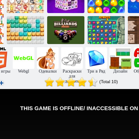
Назад в
Маджонг
Конфетную
Сказочные
темные
страну: Эпизод
Б
питомцы связь
измерения
1
8 шаров:
Блиц
Классический
драгоценностей
10х10
бильярд
3
 игры
Webgl
Одевалки
Раскраски
Три в Ряд
Дизайн
Об
для
девочек
(Total 10)