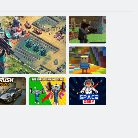
Пиксельная
война:
Пиксельное
оружие.
Апокалипсис 3
Когама:
радужный
паркур
Тренажерный
ГТ Прорыв
зал Симулятор
Космический
2026
Битва за галактику
Онлайн Побег
Обби