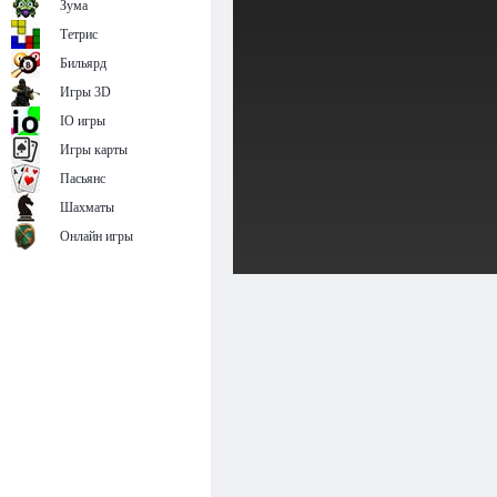
Зума
Тетрис
Бильярд
Игры 3D
IO игры
Игры карты
Пасьянс
Шахматы
Онлайн игры