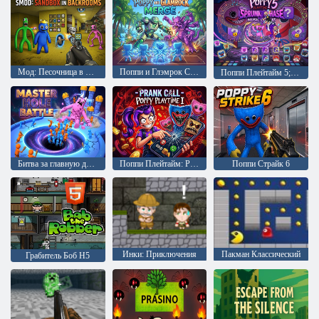
Мод: Песочница в подсобных помещениях
Поппи и Глэмрок Слияние
Поппи Плейтайм 5; Фаза Спрунки
Битва за главную дыру
Поппи Плейтайм: Розыгрыш по телефону
Поппи Страйк 6
Инки: Приключения
Пакман Классический
Грабитель Боб H5