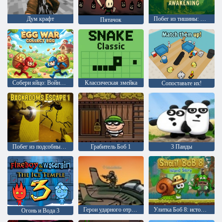
Дум крафт
Побег из тишины: Пробуждение
Пятачок
Собери яйцо: Война яиц
Классическая змейка
Сопоставьте их!
Побег из подсобных помещений 1
Грабитель Боб 1
3 Панды
Герои ударного отряда 1
Улитка Боб 8: история на острове
Огонь и Вода 3