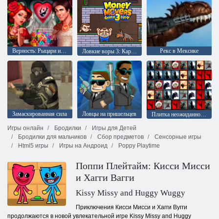
Верность: Рыцари и Принцессы
Рекс в Мексике
Ловкие воры 3: Караульная служба
Замаскированная сила
Ловцы на пришельцев
Плитка неожиданностей
Игры онлайн
Бродилки
Игры для Детей
Бродилки для мальчиков
Сбор предметов
Сенсорные игры
Html5 игры
Игры на Андроид
Poppy Playtime
Поппи Плейтайм: Кисси Мисси
и Хагги Вагги
Kissy Missy and Huggy Wuggy
Приключения Кисси Мисси и Хагги Вугги
продолжаются в новой увлекательной игре Kissy Missy and Huggy