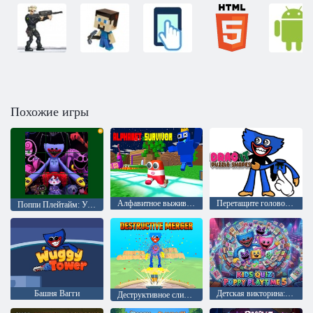
Похожие игры
Алфавитное выживание
Перетащите головоломки
Поппи Плейтайм: Ужасный Хагги
Башня Вагги
Детская викторина: Поппи Плейтайм 5
Деструктивное слияние