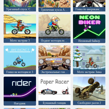
Ураганный спуск: Сложный режим
Гонка по американским горкам 2
Тряпичная кукла Автомобильная гонка
Мото экстрим 3
Подвиг мотоциклистов
Неоновый байкер
Гонки на мотоцикле 3
Экстремальные гонки на шоссе
Мото экстрим Зима
Бумажный гонщик
Свободное ралли 2
Наездник