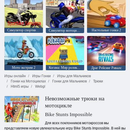
Симулятор спортивного байка
Настольные гонки 2
Симулятор мотоцикла
Мото экстрим 2
Когама: Мир роликовых машин
Драг Рейсинг Ривалс
Игры онлайн
Игры Гонки
Игры для Мальчиков
Гонки на Мотоциклах
Гонки для Мальчиков
Трюки
Html5 игры
Webgl
Невозможные трюки на
мотоцикле
Bike Stunts Impossible
Для всех поклонников мотокроссов мы
представляем новую увлекательную игру Bike Stunts Impossible. В ней вы