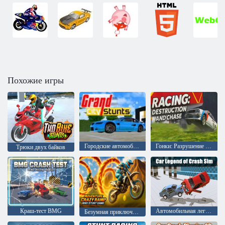
Похожие игры
Городские автомобильные трюки. Гранд-Сити
Гонки: Разрушение и погоня
Трюки двух байков
Краш-тест BMG
Автомобильная легенда Симулятор крушения
Безумная приключенческая игра с трюками на рамп-байке