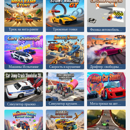
Трюк на мега-рампе
Трюковые гонки
Физика автомобильных аварий в 3D
Машины Испытание
Скорость и крушение
Дрифтер: свободный дрифт
Симулятор крушения машин
Мега-трюки на автомобилях
Симулятор прыжков и аварий на автомобиле 3D