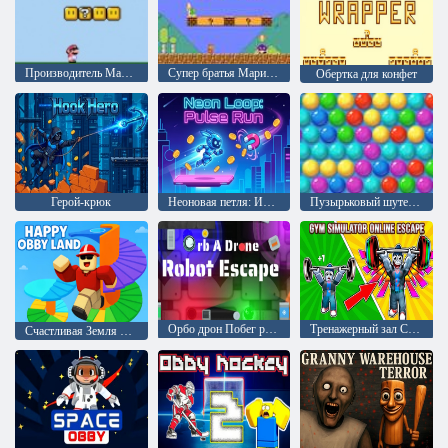
Производитель Марио 2
Супер братья Марио: Дорога к бесконечности
Обертка для конфет
Герой-крюк
Неоновая петля: Импульсный забег
Пузырьковый шутер Аркада
Орбо дрон Побег робота
Тренажерный зал Симулятор Онлайн Побег
Счастливая Земля Обби