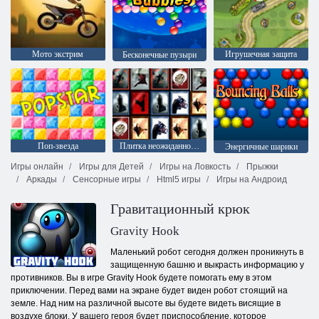
Мото экстрим
Игрушечная защита
Бесконечные пузыри
Поп-звезда
Плитка неожиданностей
Энергичные шарики
Игры онлайн
Игры для Детей
Игры на Ловкость
Прыжки
Аркады
Сенсорные игры
Html5 игры
Игры на Андроид
Гравитационный крюк
Gravity Hook
Маленький робот сегодня должен проникнуть в
защищенную башню и выкрасть информацию у
противников. Вы в игре Gravity Hook будете помогать ему в этом
приключении. Перед вами на экране будет виден робот стоящий на
земле. Над ним на различной высоте вы будете видеть висящие в
воздухе блоки. У вашего героя будет приспособление, которое