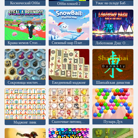
Космический Обби
Ужас на складе Бабушки
Обби-хоккей 2
Кража мемов Стопроцентный оригинал
Снежный шар Платформер
Лоботомия Дэш: Огонь в Холле!
Сокровища мистического моря
Ежедневный маджонг
Шанхайская династия
Сказочные питомцы связь
Пузырь Дух
Маджонг линк