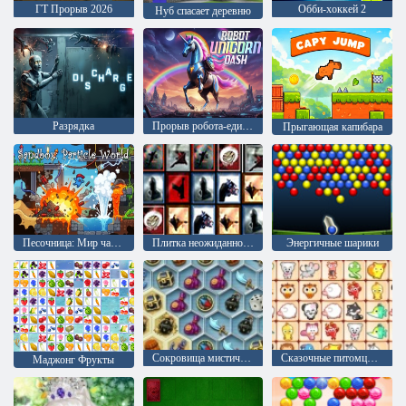
ГТ Прорыв 2026
Обби-хоккей 2
Нуб спасает деревню
Разрядка
Прорыв робота-единорога
Прыгающая капибара
Песочница: Мир частиц
Плитка неожиданностей
Энергичные шарики
Сокровища мистического моря
Сказочные питомцы связь
Маджонг Фрукты