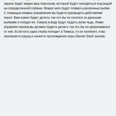
экране будет виден ваш персонаж, который будет находиться под водой
на определенной глубине. Вокруг него будут плавать различные рыбки.
С помощью клавиш управления вы будете руководить действиями
героя. Вам нужно будет делать так что бы он гонялся за данными
рыбками и поедал их. Сверху в воду будут падать куски льда. Ловко
управляя героем вы должны будете делать так что бы он уворачивался
от них. Если хоть одна глыба попадет в Томаса, то он погибнет, и вы
проиграете раунд и начнете прохождение игры Glacier Dash заново.