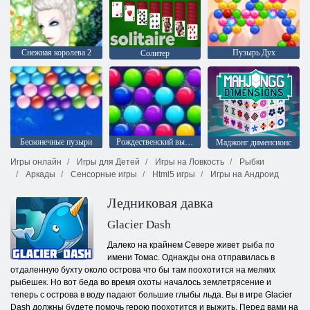
Снежная королева 2
Пузырь Дух
Солитер
Бесконечные пузыри
Рождественский выпуск: Забавные пузыри
Mаджонг дименсионс
Игры онлайн
Игры для Детей
Игры на Ловкость
Рыбки
Аркады
Сенсорные игры
Html5 игры
Игры на Андроид
Ледниковая давка
Glacier Dash
Далеко на крайнем Севере живет рыба по
имени Томас. Однажды она отправилась в
отдаленную бухту около острова что бы там поохотится на мелких
рыбешек. Но вот беда во время охоты началось землетрясение и
теперь с острова в воду падают большие глыбы льда. Вы в игре Glacier
Dash должны будете помочь герою поохотится и выжить. Перед вами на