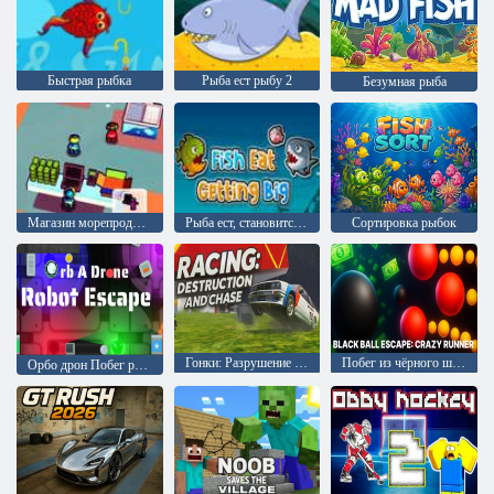
Быстрая рыбка
Рыба ест рыбу 2
Безумная рыба
Магазин морепродуктов
Рыба ест, становится большой
Сортировка рыбок
Гонки: Разрушение и погоня
Побег из чёрного шара: Безумный бегун
Орбо дрон Побег робота