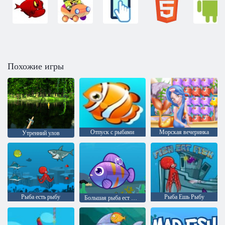
Похожие игры
Отпуск с рыбами
Морская вечеринка
Утренний улов
Рыба есть рыбу
Рыба Ешь Рыбу
Большая рыба ест маленькую рыбу 2