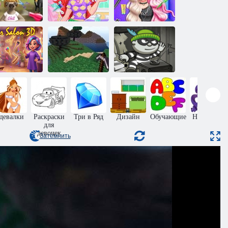
Модные
Модная
Волшебная
причёски
рикмахерская
прическа
Элизы для Е-
я животных
русалки
девочек
лон красоты
Майнкрафт:
Грабитель Боб
3D
Блок шахты
H5
девалки
Раскраски
Три в Ряд
Дизайн
Обучающие
На память
для
девочек
Затемнить