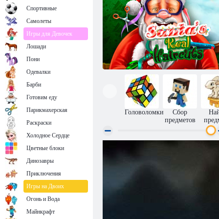
Спортивные
Самолеты
Игры для Девочек
Лошади
Пони
Одевалки
Барби
Готовим еду
Парикмахерская
Головоломки
Сбор
На
предметов
пред
Раскраски
Холодное Сердце
Цветные блоки
Стрижки Санта-Клаусов
Динозавры
Приключения
Игры на Двоих
Огонь и Вода
Майнкрафт