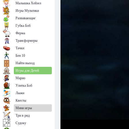
Малышка Хейзел
Игры Мультики
Развивающие
Губка Боб
Ферма
Трансформеры
Тачки
Бен 10
Найти выход
Игры для Детей
Марио
Улитка Боб
Лыжи
Квесты
Мини игры
Три в ряд
Судоку