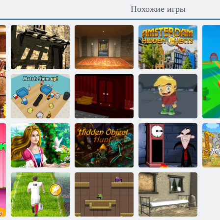
Похожие игры
Побег из
Поиск
старинной
Каменный дом:
предметов:
деревни
Побег
Амстердам
Сопоставьте
Похищенный
Моя книга
их!
призраками
приключений 2
Охота на
Принцесса и
скрытые
Счастливая
скрытые
объекты: Часть
обезьянка
объекты
2
Часть 2