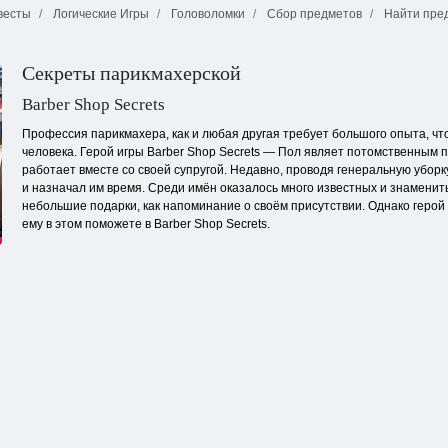
весты
Логические Игры
Головоломки
Сбор предметов
Найти пре
Евро Футбол
Перестрелка в
Побег из
Спринт
храме
зимней избы
Секреты парикмахерской
Barber Shop Secrets
Профессия парикмахера, как и любая другая требует большого опыта, чт
человека. Герой игры Barber Shop Secrets — Пол являет потомственным п
работает вместе со своей супругой. Недавно, проводя генеральную уборк
и назначал им время. Среди имён оказалось много известных и знаменит
небольшие подарки, как напоминание о своём присутствии. Однако герой н
ему в этом поможете в Barber Shop Secrets.