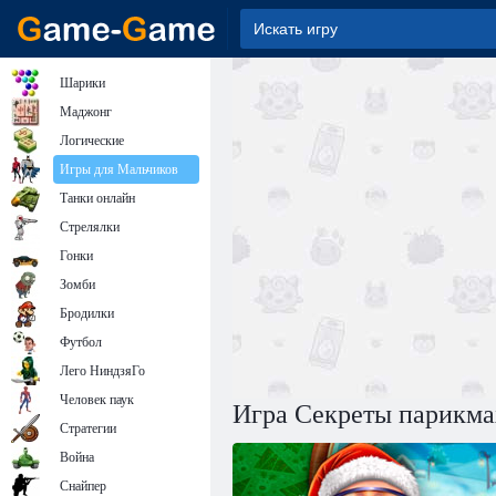
Шарики
Маджонг
Логические
Игры для Мальчиков
Танки онлайн
Стрелялки
Гонки
Зомби
Бродилки
Футбол
Лего НиндзяГо
Человек паук
Игра Секреты парикма
Стратегии
Война
Снайпер