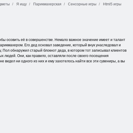
дметы
Я ищу
Парикмахерская
Сенсорные игры
Html5 игры
обы осовить её в совершенстве. Немало важное значение имеет и талант
арикмахером. Его дед основал заведение, который внук унаследовал и
у, Пол обнаружил старый блокнот деда, в котором тот записывал клиентов
ых людей. Они, как правило, оставляли после своего посещения
е видел ни одного из них и ему захотелось найти все эти сувениры, а вы