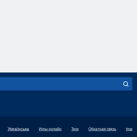
English
Українська
Игры онлайн
Теги
Обратная связь
Ігри