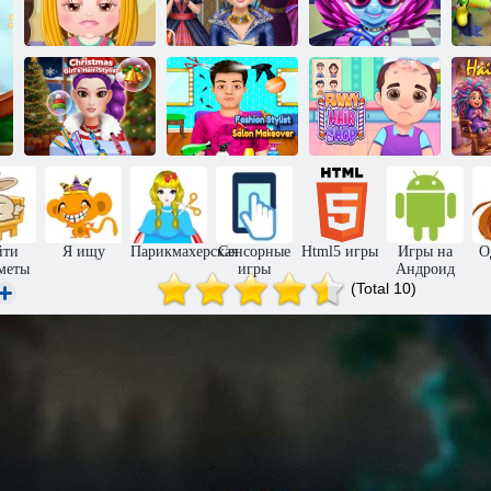
Уход за
Ледяная
волосами
принцесса:
Радуга Дэш:
малышки
Реальная
Реальные
па
Хэйзел
стрижка
причёски
дл
Салон красоты
Парикмахер
и стилист
для девочки на
моды:
Забавные
Са
Рождество
преображение
парикмахерские
йти
Я ищу
Парикмахерская
Сенсорные
Html5 игры
Игры на
О
меты
игры
Андроид
(Total 10)