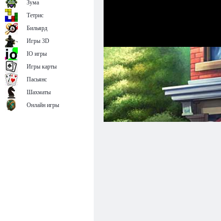
Зума
Тетрис
Бильярд
Игры 3D
IO игры
Игры карты
Пасьянс
Шахматы
Онлайн игры