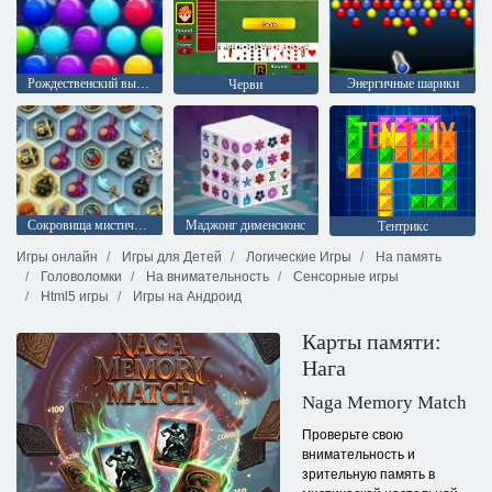
Рождественский выпуск: Забавные пузыри
Энергичные шарики
Черви
Сокровища мистического моря
Mаджонг дименсионс
Тентрикс
Игры онлайн
Игры для Детей
Логические Игры
На память
Головоломки
На внимательность
Сенсорные игры
Html5 игры
Игры на Андроид
Карты памяти:
Нага
Naga Memory Match
Проверьте свою
внимательность и
зрительную память в