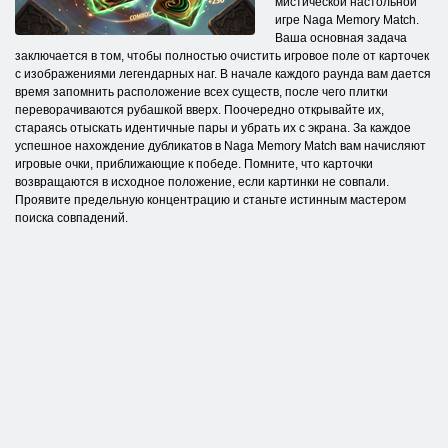
мистической настольной
игре Naga Memory Match.
Ваша основная задача
заключается в том, чтобы полностью очистить игровое поле от карточек
с изображениями легендарных наг. В начале каждого раунда вам дается
время запомнить расположение всех существ, после чего плитки
переворачиваются рубашкой вверх. Поочередно открывайте их,
стараясь отыскать идентичные пары и убрать их с экрана. За каждое
успешное нахождение дубликатов в Naga Memory Match вам начисляют
игровые очки, приближающие к победе. Помните, что карточки
возвращаются в исходное положение, если картинки не совпали.
Проявите предельную концентрацию и станьте истинным мастером
поиска совпадений.