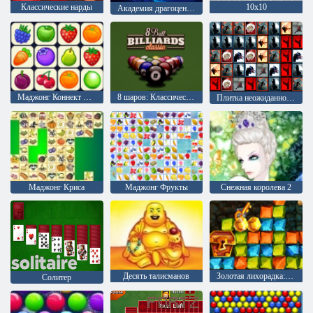
Классические нарды
10х10
Академия драгоценного камня
Маджонг Коннект Онет
8 шаров: Классический бильярд
Плитка неожиданностей
Маджонг Криса
Маджонг Фрукты
Снежная королева 2
Десять талисманов
Золотая лихорадка: Охотник за сокровищами
Солитер