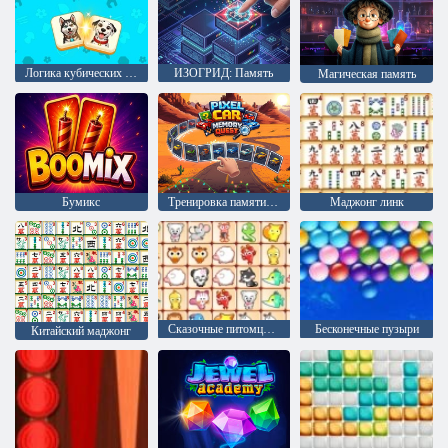
Логика кубических совпадений
ИЗОГРИД: Память
Магическая память
Бумикс
Тренировка памяти: Пиксельные машины
Маджонг линк
Сказочные питомцы связь
Бесконечные пузыри
Китайский маджонг