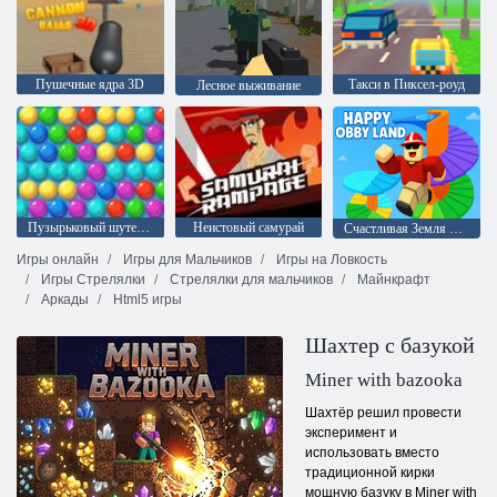
Пушечные ядра 3D
Такси в Пиксел-роуд
Лесное выживание
Пузырьковый шутер Аркада
Неистовый самурай
Счастливая Земля Обби
Игры онлайн
Игры для Мальчиков
Игры на Ловкость
Игры Стрелялки
Стрелялки для мальчиков
Майнкрафт
Аркады
Html5 игры
Шахтер с базукой
Miner with bazooka
Шахтёр решил провести
эксперимент и
использовать вместо
традиционной кирки
мощную базуку в Miner with