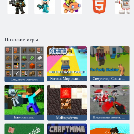
Похожие игры
Когама: Мир роликовых машин
Симулятор: Семья лисицы
Создание ремёсел
Блочный мир
Пиксельная война: Апокалипсис зомби
Майнкрафт.ио