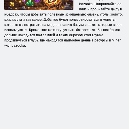
bazooka. Направляйте её
вниз и пробивайте дыру в
н6едрах, чтобы добывать полезные ископаемые: камень, уголь, золото,
кристаллы и так далее. Добытое будет конвертироваться в монеты,
которые вы потратите на модернизацию базуки и ракет, которые в неё
используются. Кроме того можно улучшить батарею, чтобы шатёр мог
дольше находится под землёй и таким образом смог глубже
продвинуться вглубь, где находятся наиболее ценные ресурсы в Miner
with bazooka.