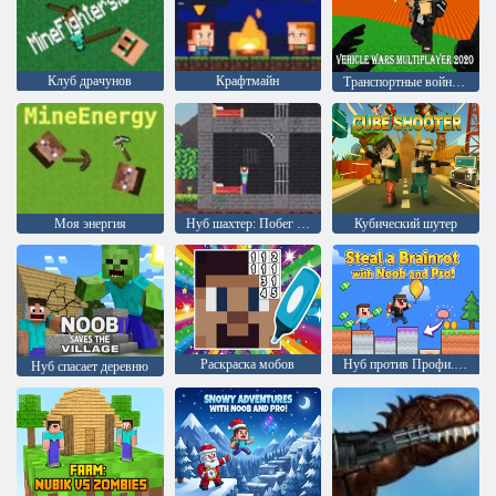
Клуб драчунов
Крафтмайн
Транспортные войны Мультиплеер 2020
Моя энергия
Нуб шахтер: Побег из тюрьмы
Кубический шутер
Раскраска мобов
Нуб против Профи. Украдите Брейнрот
Нуб спасает деревню