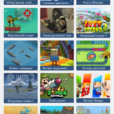
Нубик против зомби: Ферма
Рекс в Мексике
Снежные приключения с нубом и профессионалом!
Королевский солдат
Замаскированная сила
Затерянный остров 2
Война с линкором
Когама: радужный паркур
Легенда джунглей
Зомбз рояль
Когама: Ковара
Воздушные войны 2