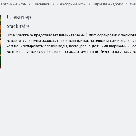
арточные игры
Пасьянсы
Сенсорные игры
Игры на Андроид
Web
Транспортный
Стекитер
Когама: Паркур
симулятор
Блочный мир
бабули
вождения
Stackitaire
Игра Stackitaire представляет вам интересный микс сортировки с пользов
котором вы должны разложить по стопками карты одной масти и значения
чем манипулировать: слоями воды, песка, разноцветными шариками и бло
же или на пустой слот. Постепенно ассортимент карт будет расти, как и кол