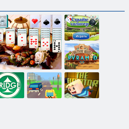
Страйк
Солитер
Солитер: Квест
пирамиды
Такси в
Бридж
Пасьянс за чашкой чая
Пиксел-роуд
Когама: Лифт