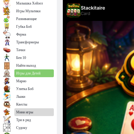
Малышка Хейзел
Игры Мультики
Развивающие
Губка Боб
Ферма
Трансформеры
Тачки
Бен 10
Найти выход
Игры для Детей
Марио
Улитка Боб
Лыжи
Квесты
Мини игры
Три в ряд
Судоку