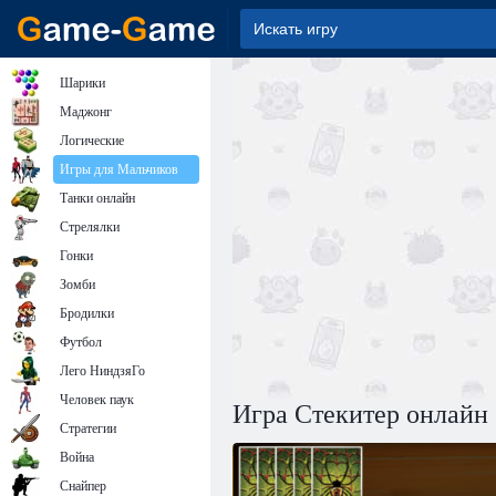
Шарики
Маджонг
Логические
Игры для Мальчиков
Танки онлайн
Стрелялки
Гонки
Зомби
Бродилки
Футбол
Лего НиндзяГо
Человек паук
Игра Стекитер онлайн
Стратегии
Война
Снайпер