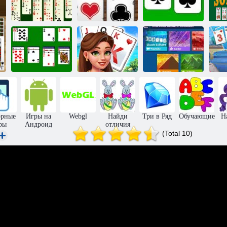
Западный
Классический
к
Пасьянс Паук 2
пасьянс
солитер
пас
Короли и
Коллекция
Пасьянс
Дамы: Пасьянс
пасьянсов
косынка
Три Пика
(Майкрософт)
орные
Игры на
Webgl
Найди
Три в Ряд
Обучающие
Н
ры
Андроид
отличия
(Total 10)