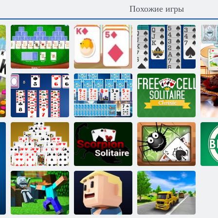
Похожие игры
Пасьянс Три
Класический
Пасьянс Паук 1
Пикс
пасьян солитер
масть
Класический
пасьянс :
Египетские
Пасьянс
Свободная
воры
небоскрёб
клетка
Пасьянс
Пасьянс
Удивительный
пирамида
Скорпион
пасьянс паука