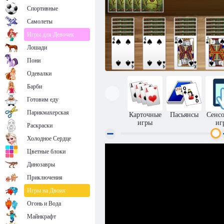
Спортивные
Самолеты
Игры для Девочек
Лошади
Пони
Одевалки
Барби
Готовим еду
Парикмахерская
Карточные
Пасьянсы
Сенс
игры
иг
Раскраски
Холодное Сердце
Цветные блоки
Пасьянс Паук
Динозавры
Приключения
Игры на Двоих
Огонь и Вода
Майнкрафт