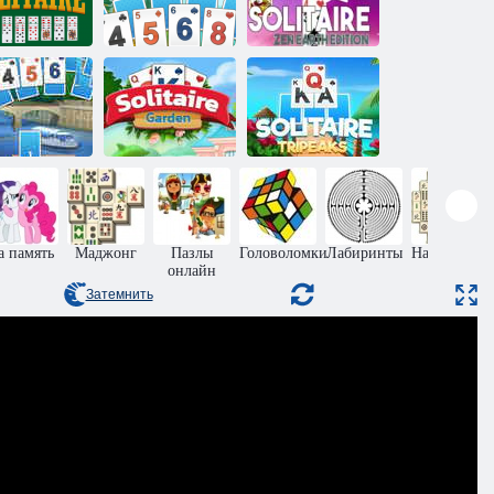
Лучший
История
лассический
пасьянса:
Пасьянс дзен
ьянс солитер
Триплекс
земля издание
История
Садовый
Пасьянс Три
пасьянса 2
пасьянс
Пики
а память
Маджонг
Пазлы
Головоломки
Лабиринты
Настольные
онлайн
игры
Затемнить