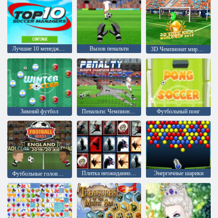
Лучшие 10 менеджеров по футболу
Вызов пенальти
3D Чемпионат мира по штрафным ударам 2018
Зимний футбол
Пенальти: Чемпионат Европы
Футбольный понг
Плитка неожиданностей
Энергичные шарики
Футбольные головы Англия 2019-20