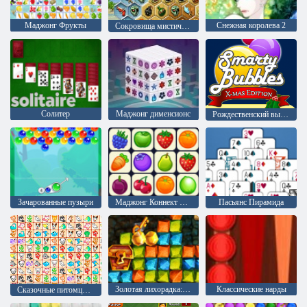
Маджонг Фрукты
Снежная королева 2
Сокровища мистического моря
Солитер
Mаджонг дименсионс
Рождественский выпуск: Забавные пузыри
Зачарованные пузыри
Маджонг Коннект Онет
Пасьянс Пирамида
Золотая лихорадка: Охотник за сокровищами
Классические нарды
Сказочные питомцы связь