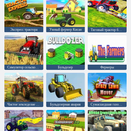
Экспресс трактора
Умный фермер Кисан
Тяговый трактор большой грузоподъемности
Симулятор сельского хозяйства
Бульдозер
Фермеры
Чистое земледелие 2018 онлайн
Бульдозерная авария
Сумасшедшая газонокосилка