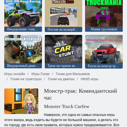
Внедорожник: гонки по бездорожью
Мания грузовиков
Погоня на полицейской машине
Внедорожный джип Вождение по холмам
Трюк на горном автомобиле
Ралли на монстр-траках по грязи
Игры онлайн
Игры Гонки
Гонки для Мальчиков
Гонки на тракторах
Гонки на джипах
Html5 игры
Монстр-трак: Комендантский
час
Monster Truck Curfew
Наверное, это одна из самых опасных игры
этого жанра, ведь ездить вы будете не большой машине, а делать это
по городу, где есть свою правила, которых нужно придерживаются. Вся