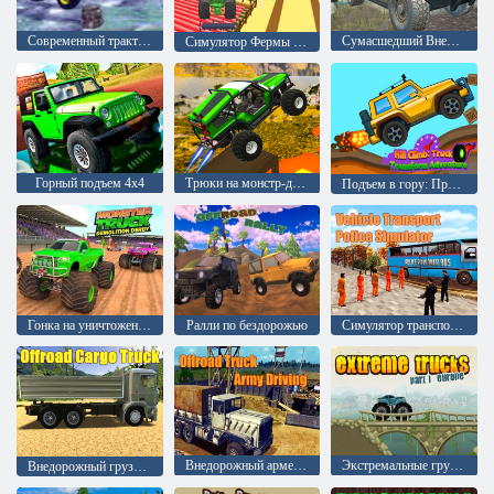
Современный трактор на американской ферме 3D
Сумасшедший Внедорожник Роскошный Прадо
Симулятор Фермы 3D
Горный подъем 4x4
Трюки на монстр-джипах
Подъем в гору: Приключение с трансформацией грузовика
Гонка на уничтожение грузовиков-монстров
Ралли по бездорожью
Симулятор транспорта для полиции
Внедорожный армейский грузовик Вождение
Экстремальные грузовики Часть 1 Европа
Внедорожный грузовой автомобиль 2024