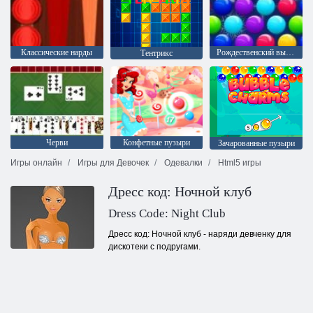
Классические нарды
Рождественский выпуск: Забавные пузыри
Тентрикс
Черви
Конфетные пузыри
Зачарованные пузыри
Игры онлайн
Игры для Девочек
Одевалки
Html5 игры
Дресс код: Ночной клуб
Dress Code: Night Club
Дресс код: Ночной клуб - наряди девченку для
дискотеки с подругами.