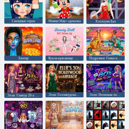
Смешные герои
Минни Маус одевалка
Хэллоуин Бал
Аватар
Кукла-красавица: Макияж и одежда своими руками
Подружки: Гонка на скутерах на закате
Элли: Голливудский винтаж 30-х
Элли: Неоновая поп-звезда 80-х
Элли: Гламур 20-х годов