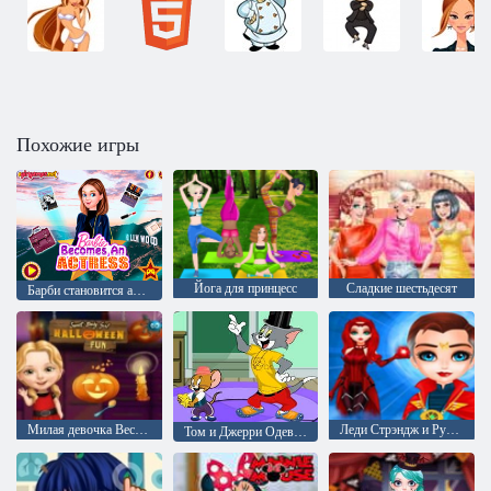
Похожие игры
Йога для принцесс
Сладкие шестьдесят
Барби становится актрисой
Милая девочка Весёлый Хэллоуин
Леди Стрэндж и Рубиновая Ведьма
Том и Джерри Одевалка