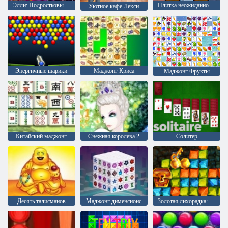
Элли: Подростковый стиль 90-х
Плитка неожиданностей
Уютное кафе Лекси
Энергичные шарики
Маджонг Криса
Маджонг Фрукты
Китайский маджонг
Снежная королева 2
Солитер
Десять талисманов
Mаджонг дименсионс
Золотая лихорадка: Охотник за сокровищами