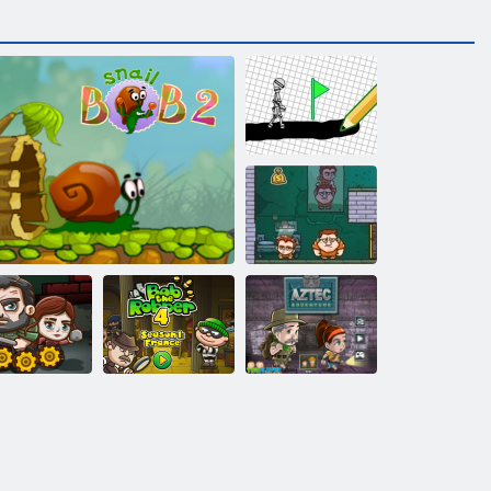
Иди по
нарисованному
Ловкие воры 2
Последние
Грабитель Боб
Приключение
выжившие
Улитка Боб 2
4
ацтеков