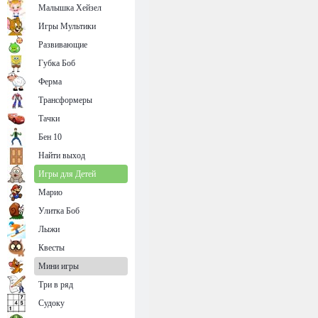
Малышка Хейзел
Игры Мультики
Развивающие
Губка Боб
Ферма
Трансформеры
Тачки
Бен 10
Найти выход
Игры для Детей
Марио
Улитка Боб
Лыжи
Квесты
Мини игры
Три в ряд
Судоку