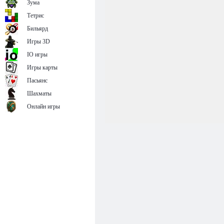
Зума
Тетрис
Бильярд
Игры 3D
IO игры
Игры карты
Пасьянс
Шахматы
Онлайн игры