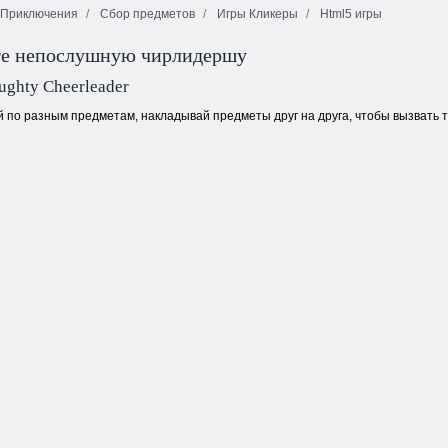
Приключения
Сбор предметов
Игры Кликеры
Html5 игры
Говорящий
те непослушную чирлидершу
Евро Футбол
Том: Киндер
Плитка
Спринт
сюрприз
неожиданностей
ughty Cheerleader
 по разным предметам, накладывай предметы друг на друга, чтобы вызвать т