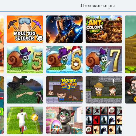
Похожие игры
Кротовый
Муравьиная
кликер
Рудовая война
колония
Улитка Боб 7:
Улитка Боб 5:
Улитка Боб 6:
Фантастическая
История любви
Зимняя сказка
история
Ловкие воры 3:
Майнкрафт:
Караульная
Инки:
Блок шахты
служба
Приключения