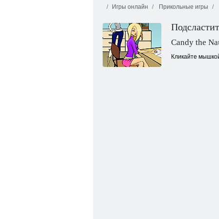
Игры онлайн
Прикольные игры
Подсласти
Candy the Na
Кликайте мышкой
Улитка Боб 8: история на острове