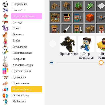
Спортивные
Самолеты
Игры для Девочек
Лошади
Пони
Одевалки
Барби
Готовим еду
Парикмахерская
Приключения
Сбор
Иг
предметов
Кли
Раскраски
Холодное Сердце
Цветные блоки
Создание ремёсел
Динозавры
Приключения
Игры на Двоих
Огонь и Вода
Майнкрафт