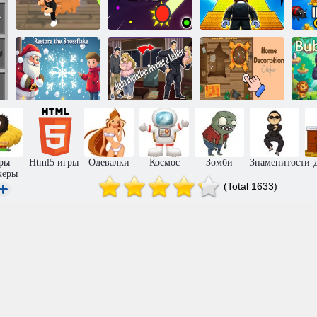
Робби: Обнажи
Бесконечный
Обби: +1
свой меч
понг
прыжок за клик
Альфа-
эволюция:
Восстановите
Станьте
Декор для дома
П
снежинку
лидером
Кликер
ры
Html5 игры
Одевалки
Космос
Зомби
Знаменитости
керы
(Total 1633)