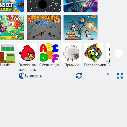
Кликер
Кормление
Взлом сервера:
насекомых
чёрной дыры
Кликер
Игра
Отскок оружия
кальмаров
узырьковый
в режиме
Эволюция: Все
зоопарк
ожидания
персонажи!
Дизайн
Запуск на
Обучающие
Прыжки
Головоломки
Бродилки
дальность
для
мальчиков
Затемнить