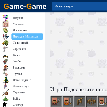
Шарики
Маджонг
Логические
Игры для Мальчиков
Танки онлайн
Стрелялки
Гонки
Зомби
Бродилки
Футбол
Лего НиндзяГо
Человек паук
Игра Подсластите не
Стратегии
Война
Снайпер