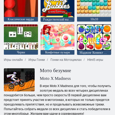
Классические нарды
10х10
Рождественский выпуск: Забавные пузыри
Черви
Конфетные пузыри
Маджонг Коннект Онет
Игры онлайн
Игры Гонки
Гонки на Мотоциклах
Html5 игры
Мото безумие
Moto X Madness
В игре Moto X Madness для того, чтобы получить
золотую медаль во всех четырех дисциплинах
понадобится больше, чем просто скорость! В первой дисциплине вам
предстоит принять участие в мотогонках, в которых не только придется
преодолевать препятствия, но и проделывать всевозможные трюки.
Попытайтесь собрать медали со всех дисциплин и стать победителем в
этом многоборье. Желаем вам удачи в соревнованиях!