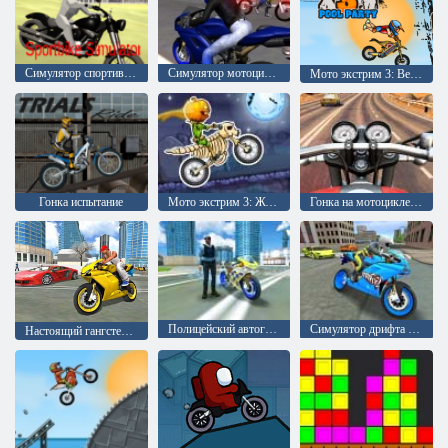
Симулятор спортивного байка
Симулятор мотоцикла
Мото экстрим 3: Вечеринка у бассейна
Гонка испытание
Мото экстрим 3: Жуткая земля
Гонка на мотоцикле по дороге
Полицейский автогонщик
Симулятор дрифта на спортивном мотоцикле
Настоящий гангстер: Симулятор большого города