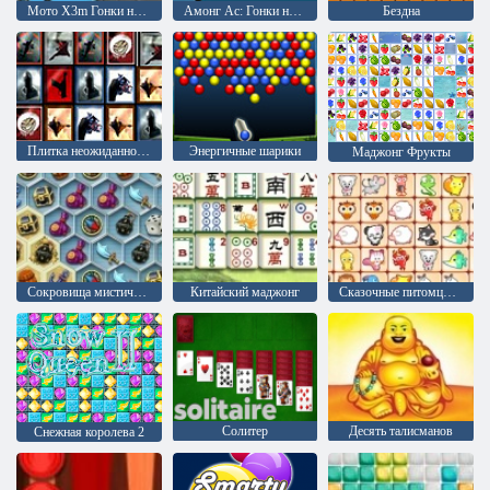
Мото X3m Гонки на мотоциклах
Амонг Ас: Гонки на мотоциклах
Бездна
Плитка неожиданностей
Энергичные шарики
Маджонг Фрукты
Сокровища мистического моря
Китайский маджонг
Сказочные питомцы связь
Солитер
Десять талисманов
Снежная королева 2