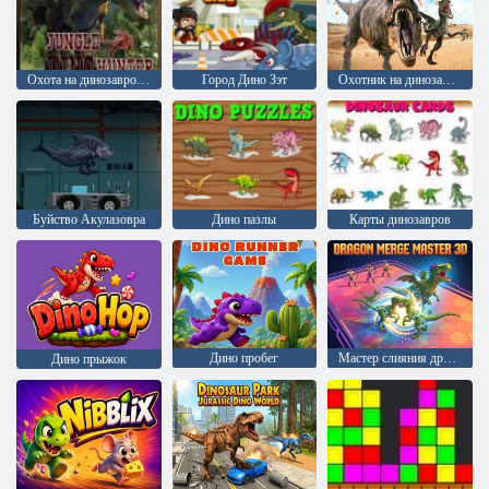
Охота на динозавров в джунглях
Город Дино Зэт
Охотник на динозавров: Странное убийство
Буйство Акулазовра
Дино пазлы
Карты динозавров
Дино пробег
Мастер слияния драконов 3D
Дино прыжок