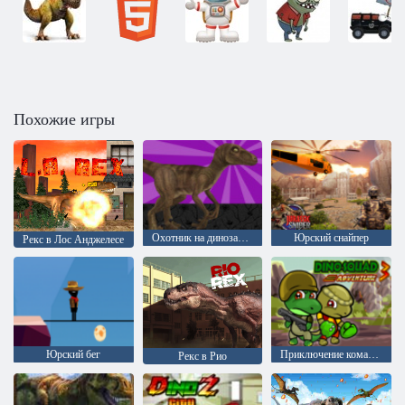
Похожие игры
Охотник на динозавров 2
Юрский снайпер
Рекс в Лос Анджелесе
Юрский бег
Приключение команды динозавров 3
Рекс в Рио