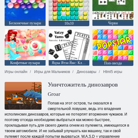
Бесконечные пузыри
Черви
10х10
Конфетные пузыри
Яцзы Ятзи Ямс: Классическая версия
Поп-звезда
Игры онлайн
Игры для Мальчиков
Динозавры
Html5 игры
Уничтожитель динозавров
Groar
Попав на этот остров, ты оказался в
смертельной ловушке, ведь это владения
исполинских динозавров, которые не потерпят вторжения чужаков. И
поэтому отсюда необходимо выбраться как можно быстрее,
прокладывая путь для своего джипа огнем из пулемета, имеющегося в
твоем автомобиле. И не забывай улучшать как машину, так и свой
пулемет после каждой попытки вырваться. W,A,S,D = управление