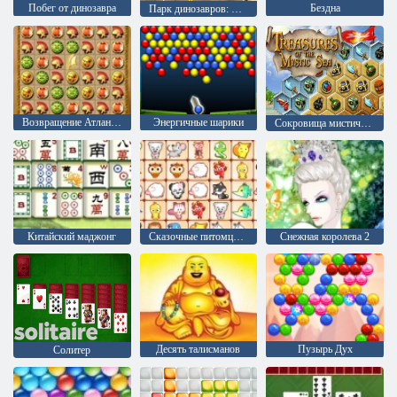
Побег от динозавра
Бездна
Парк динозавров: Мир юрского периода
Возвращение Атлантиды
Энергичные шарики
Сокровища мистического моря
Китайский маджонг
Сказочные питомцы связь
Снежная королева 2
Десять талисманов
Пузырь Дух
Солитер