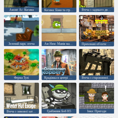
Амонг Ас: Когама
Втеча з заднього двору
Когама: Біжи та стріляй у зомбі
Зелений парк: втеча
Ам Ням: Манія манго
Приховані об'єкти: піратські скарби
Ферма Тулі
Крадіжка в центрі міста
Втеча з старовинної села null
Грабіжник Боб H5
Інки: Пригоди
Втеча з зимової хати null