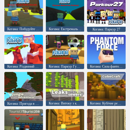
Когама: Побудуйте свій власний будинок
Когама: Екстремальний парку на Хеллоуїн
Когама: Паркур 27
Когама: Різдвяний паркур
Когама: Паркур Губки Боба
Когама: Сила фантома
Когама: Витоку з колекторів
Когама: Кубічне ремесло
Когама: Пригода в джунглях