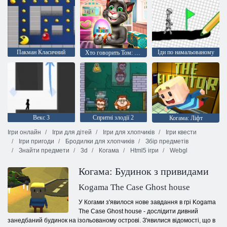
Пакман Класичний
Іди по намальованому
Хто говорить Том: Кіндер сюрприз
Векс 3
Спритні злодії 2
Когама: Ліфт
Ігри онлайн
Ігри для дітей
Ігри для хлопчиків
Ігри квести
Ігри пригоди
Бродилки для хлопчиків
Збір предметів
Знайти предмети
3d
Когама
Html5 ігри
Webgl
Когама: Будинок з привидами
Kogama The Case Ghost house
У Когами з'явилося нове завдання в грі Kogama
The Case Ghost house - дослідити дивний
занедбаний будинок на ізольованому острові. З'явилися відомості, що в