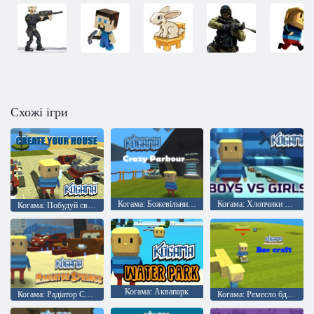
Схожі ігри
Когама: Божевільний Паркур
Когама: Хлопчики проти дівчаток
Когама: Побудуй свій будинок
Когама: Аквапарк
Когама: Радіатор Спрінгс
Когама: Ремесло бджоли