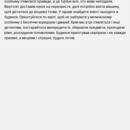
особняку з'явилися привиди, а це турбує всіх, хто живе неподалік.
Вертоліт доставив героя на перехрестя, далі потрібно взяти машину,
щоб дістатися до кінцевої точки. У гаражі знайдете ключ і заходите в
будинок. Орієнтуйтеся по карті, щоб не заблукати у величезному
особняку з безліччю коридорів і дверей. Крім вас в грі з'являться і інші
детективи, постарайтеся випередити їх, збираючи предмети, проходячи
рівні, розгадуючи головоломки. Будинок приготував сюрпризи і не завжди
приємні, а місцями і страшні, будьте готові.