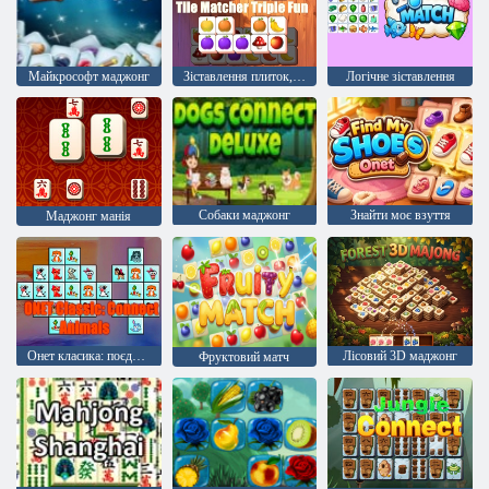
Майкрософт маджонг
Зіставлення плиток, потрійне задоволення
Логічне зіставлення
Собаки маджонг
Знайти моє взуття
Маджонг манія
Онет класика: поєднання тварин
Лісовий 3D маджонг
Фруктовий матч