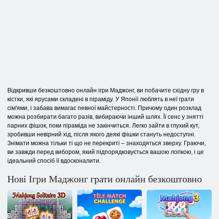
Відкривши безкоштовно онлайн ігри Маджонг, ви побачите східну гру в
кістки, які ярусами складені в піраміду. У Японії люблять в неї грати
сім'ями, і забава вимагає певної майстерності. Причому один розклад
можна розбирати багато разів, вибираючи інший шлях. Її сенс у знятті
парних фішок, поки піраміда не закінчиться. Легко зайти в глухий кут,
зробивши невірний хід, після якого деякі фішки стануть недоступні.
Знімати можна тільки ті що не перекриті – знаходяться зверху. Граючи,
ви завжди перед вибором, який підпорядковується вашою логікою, і це
ідеальний спосіб її вдосконалити.
Нові Ігри Маджонг грати онлайн безкоштовно