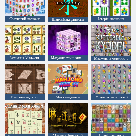
Святковий маджонг
Історія маджонга
Шанхайська династія
З'єднання Маджонг
Маджонг темні виміри
Маджонг з метеликами
Реальний маджонг
Матч маджонга
Маджонг метелики 3
Маджонг Коннект 2
Парні візерунки