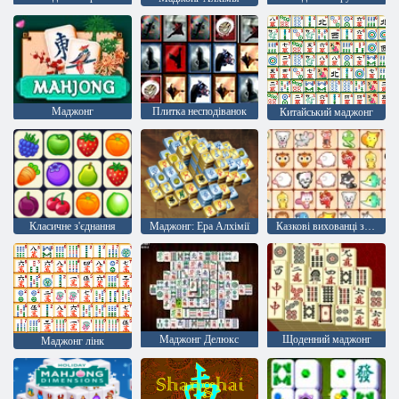
Маджонг
Плитка несподіванок
Китайський маджонг
Класичне з'єднання
Маджонг: Ера Алхімії
Казкові вихованці зв'язок
Маджонг Делюкс
Щоденний маджонг
Маджонг лінк