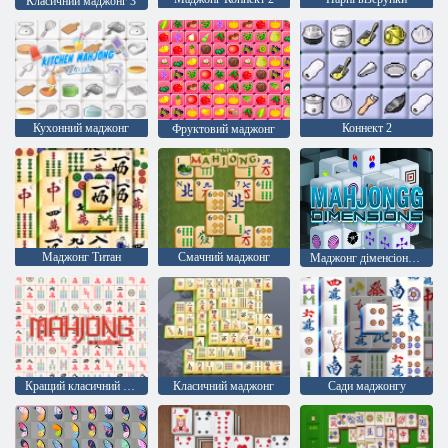
Класичний маджонг 3
Кухонний маджонг
Коннект 2
Фруктовий маджонг
Маджонг Титан
Смачний маджонг
Маджонг діменсіонс 15 хвилин
Кращий класичний маджонг
Класичний маджонг
Сади маджонгу