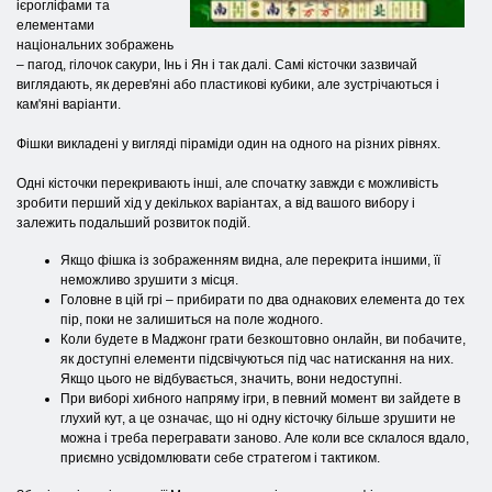
ієрогліфами та
елементами
національних зображень
– пагод, гілочок сакури, Інь і Ян і так далі. Самі кісточки зазвичай
виглядають, як дерев'яні або пластикові кубики, але зустрічаються і
кам'яні варіанти.
Фішки викладені у вигляді піраміди один на одного на різних рівнях.
Одні кісточки перекривають інші, але спочатку завжди є можливість
зробити перший хід у декількох варіантах, а від вашого вибору і
залежить подальший розвиток подій.
Якщо фішка із зображенням видна, але перекрита іншими, її
неможливо зрушити з місця.
Головне в цій грі – прибирати по два однакових елемента до теx
пір, поки не залишиться на поле жодного.
Коли будете в Маджонг грати безкоштовно онлайн, ви побачите,
як доступні елементи підсвічуються під час натискання на них.
Якщо цього не відбувається, значить, вони недоступні.
При виборі хибного напряму ігри, в певний момент ви зайдете в
глухий кут, а це означає, що ні одну кісточку більше зрушити не
можна і треба перегравати заново. Але коли все склалося вдало,
приємно усвідомлювати себе стратегом і тактиком.