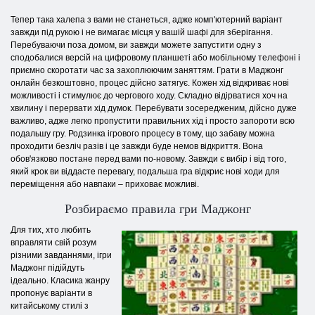
Тепер така халепа з вами не станеться, адже комп'ютерний варіант
завжди під рукою і не вимагає місця у вашій шафі для зберігання.
Перебуваючи поза домом, ви завжди можете запустити одну з
сподобалися версій на цифровому планшеті або мобільному телефоні і
приємно скоротати час за захоплюючим заняттям. Грати в Маджонг
онлайн безкоштовно, процес дійсно затягує. Кожен хід відкриває нові
можливості і стимулює до чергового ходу. Складно відірватися хоч на
хвилину і перервати хід думок. Перебувати зосередженим, дійсно дуже
важливо, адже легко пропустити правильних хід і просто запороти всю
подальшу гру. Родзинка ігрового процесу в тому, що забаву можна
проходити безліч разів і це завжди буде немов відкриття. Вона
обов'язково постане перед вами по-новому. Завжди є вибір і від того,
який крок ви віддасте перевагу, подальша гра відкриє нові ходи для
переміщення або навпаки – приховає можливі.
Розбираємо правила гри Маджонг
Для тих, хто любить
вправляти свій розум
різними завданнями, ігри
Маджонг підійдуть
ідеально. Класика жанру
пропонує варіанти в
китайському стилі з