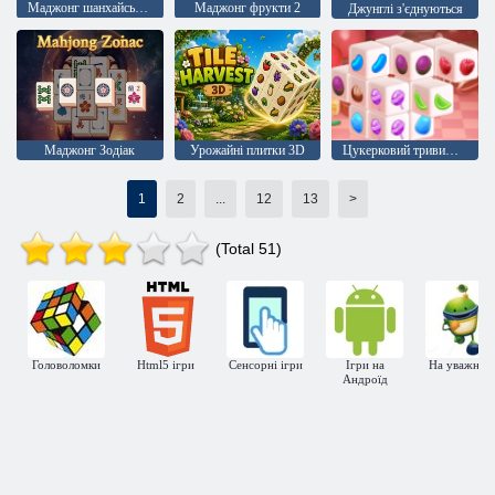
Маджонг шанхайська династія
Маджонг фрукти 2
Джунглі з'єднуються
Маджонг Зодіак
Урожайні плитки 3D
Цукерковий тривимірний маджонг
1
2
...
12
13
>
(Total 51)
Головоломки
Html5 ігри
Сенсорні ігри
Ігри на
На уважніст
Андроїд