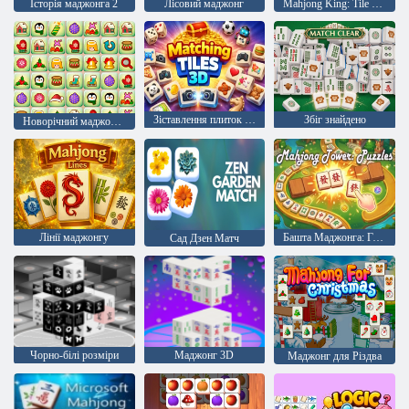
Історія маджонга 2
Лісовий маджонг
Mahjong King: Tile Connection
Зіставлення плиток 3D
Збіг знайдено
Новорічний маджонг: з'єднай пари
Лінії маджонгу
Башта Маджонга: Головоломки
Сад Дзен Матч
Чорно-білі розміри
Маджонг 3D
Маджонг для Різдва