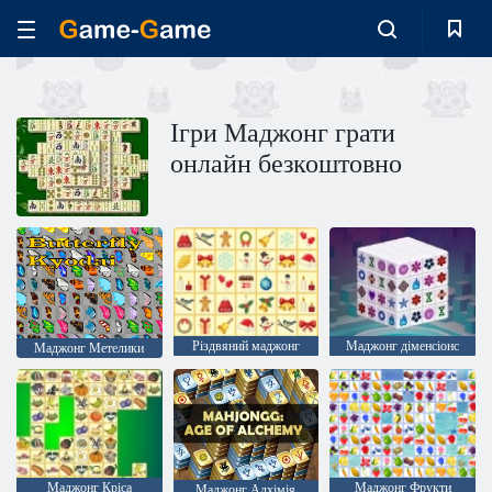
Ігри Маджонг грати
онлайн безкоштовно
Різдвяний маджонг
Mаджонг діменсіонс
Маджонг Метелики
Маджонг Кріса
Маджонг Фрукти
Маджонг Алхімія