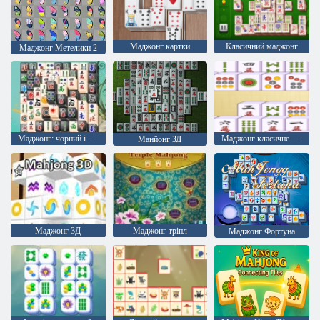
Маджонг картки
Класичний маджонг
Маджонг Метелики 2
Маджонг: чорний і білий
Маджонг класичне поєднання
Манйонг ЗД
Маджонг 3Д
Маджонг тріпл
Маджонг Фортуна