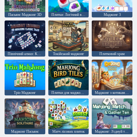
Пасьянс Маджонг 3D
Плитки: Логічний виклик
Маджонг 3
Північний алмаз: Класичний 3D Маджонг
Токійський маджонг
Плитковий храм
Тріо Маджонг
Плитки для маджонгу з птахами
Маджонг з котиками: Мур-імперія
Маджонг Пасьянс
Матч лісових плиток
Маджонг: З'єднуй та збирай Десять