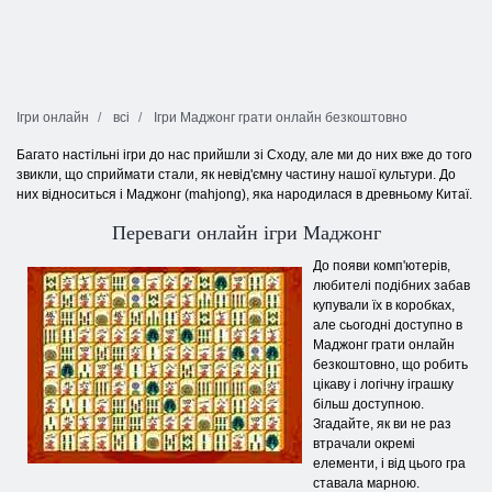
Ігри онлайн
всі
Ігри Маджонг грати онлайн безкоштовно
Багато настільні ігри до нас прийшли зі Сходу, але ми до них вже до того
звикли, що сприймати стали, як невід'ємну частину нашої культури. До
них відноситься і Маджонг (mahjong), яка народилася в древньому Китаї.
Переваги онлайн ігри Маджонг
До появи комп'ютерів,
любителі подібних забав
купували їх в коробках,
але сьогодні доступно в
Маджонг грати онлайн
безкоштовно, що робить
цікаву і логічну іграшку
більш доступною.
Згадайте, як ви не раз
втрачали окремі
елементи, і від цього гра
ставала марною.