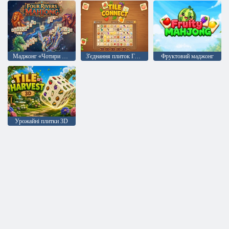
Маджонг «Чотири ріки»
З'єднання плиток Головоломка
Фруктовий маджонг
Урожайні плитки 3D