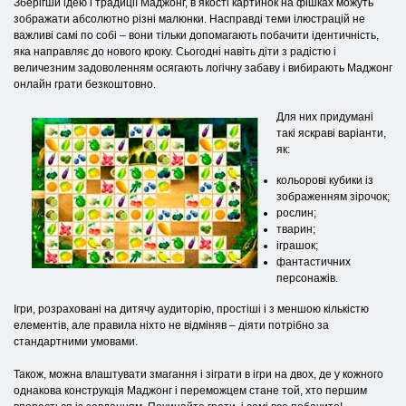
Зберігши ідею і традиції Маджонг, в якості картинок на фішках можуть
зображати абсолютно різні малюнки. Насправді теми ілюстрацій не
важливі самі по собі – вони тільки допомагають побачити ідентичність,
яка направляє до нового кроку. Сьогодні навіть діти з радістю і
величезним задоволенням осягають логічну забаву і вибирають Маджонг
онлайн грати безкоштовно.
Для них придумані
такі яскраві варіанти,
як:
кольорові кубики із
зображенням зірочок;
рослин;
тварин;
іграшок;
фантастичних
персонажів.
Ігри, розраховані на дитячу аудиторію, простіші і з меншою кількістю
елементів, але правила ніхто не відміняв – діяти потрібно за
стандартними умовами.
Також, можна влаштувати змагання і зіграти в ігри на двох, де у кожного
однакова конструкція Маджонг і переможцем стане той, хто першим