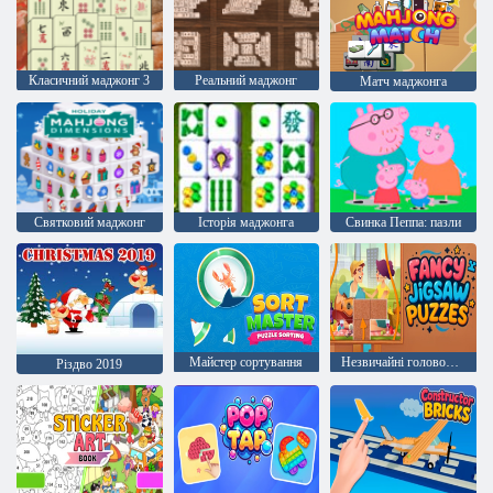
Класичний маджонг 3
Реальний маджонг
Матч маджонга
Святковий маджонг
Історія маджонга
Свинка Пеппа: пазли
Майстер сортування
Незвичайні головоломки
Різдво 2019