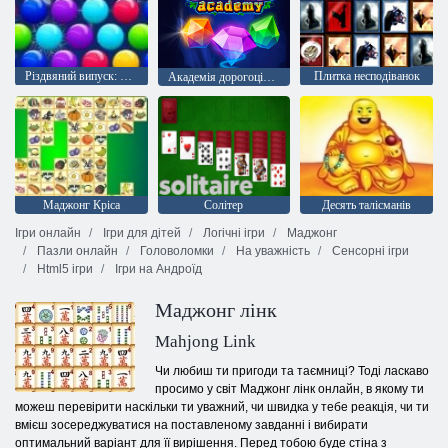
Різдвяний випуск: Забавні бульбашки
Плитка несподіванок
Академія дорогоцінного каменю
Маджонг Кріса
Солітер
Десять талісманів
Ігри онлайн
Ігри для дітей
Логічні ігри
Маджонг
Пазли онлайн
Головоломки
На уважність
Сенсорні ігри
Html5 ігри
Ігри на Андроїд
Маджонг лінк
Mahjong Link
Чи любиш ти пригоди та таємниці? Тоді ласкаво
просимо у світ Маджонг лінк онлайн, в якому ти
можеш перевірити наскільки ти уважний, чи швидка у тебе реакція, чи ти
вмієш зосереджуватися на поставленому завданні і вибирати
оптимальний варіант для її вирішення. Перед тобою буде стіна з