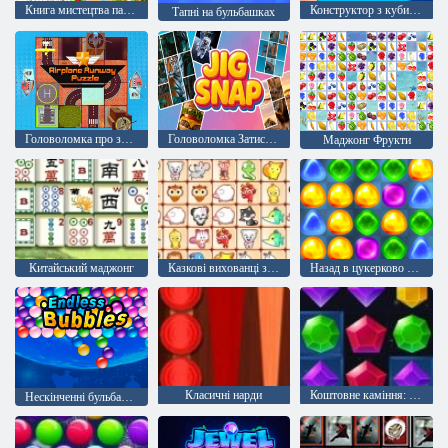
Книга мистецтва палиці
Конструктор з кубиків
Тапні на бульбашках
Головоломка про злітну смугу літака
Головоломка Затиск і засув
Маджонг Фрукти
Китайський маджонг
Казкові вихованці зв'язок
Назад в цукерково країну: Епізод 1
Класичні нарди
Коштовне каміння: Вибух
Нескінченні бульбашки