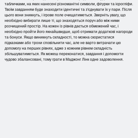
табличками, на яких нанесені різноманітні символи, фігурки та ієрогліфи.
Твоїм завданням буде знаходити ідентичні та з'єднувати їх у пари. Після
цього вони зникнуть, і ігрове поле очищатиметься. Зверніть увагу, що
необхідно вибирати лише ті, що знаходяться поруч або між ними
розчищений простір. На кожен із рівнів дається обмежений час, і
необхідно пройти його якнайшвидше, щоб отримати додаткові нагороди
та бонуси. Якщо виникнуть складності, то можна скористатися
підказками або трохи сповільнити час, але не варто витрачати цю
допомогу на перших рівнях, адже з кожним рівнем складність
збільшуватиметься. Як можеш переконатися, завдання і допомогти
чудово збалансовані, тому грати в Маджонг Лінк одне задоволення.