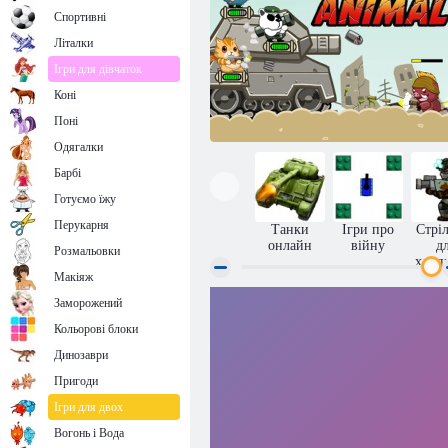
Спортивні
Літалки
Ігри для дівчаток
Коні
Поні
Одягалки
Барбі
Готуємо їжу
Перукарня
Танки
Ігри про
Стрі
онлайн
війну
д
Розмальовки
хлоп
Макіяж
Заморожений
Металеві тварини
Кольорові блоки
Динозаври
Пригоди
Ігри для двох
Вогонь і Вода