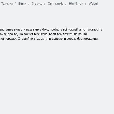
Танчики
Війни
3 в ряд
Світ танків
Html5 ігри
Webgl
воляйте вивести ваш танк з бою, пройдіть всі локації, а потім створіть
вайте про те, що захист військової бази теж лежить на вашій
івної поразки. Стріляйте з гармати, підриваючи ворожі бронемашини,