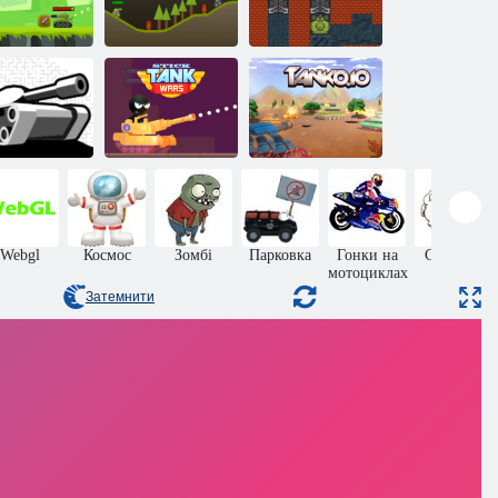
іні-танкова
Міні-танкова
битва 2
битва
Танкові війни
роблеми з
Стікмен:
танком
Танкові війни
Танк. ио
Webgl
Космос
Зомбі
Парковка
Гонки на
Стрибки
мотоциклах
Затемнити