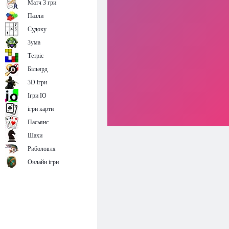
Матч 3 гри
Пазли
Судоку
Зума
Тетріс
Більярд
3D ігри
Ігри IO
ігри карти
Пасьянс
Шахи
Риболовля
Онлайн ігри