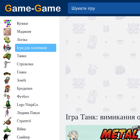
Кульки
Маджонг
Логіка
Ігри для хлопчиків
Танки
Стрілялки
Гонки
Зомбі
Бродилки
Футбол
Lego NinjaGo
Людина Павук
Ігра Танк: вимикання 
Стратегії
Війна
Снайпер