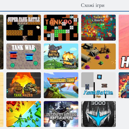
Схожі ігри
Супер танкова
битва
Танк 1990
Танки Свободи
Танкова війна
для двох
Танковий бій
гравців
Танкова війна
Танки
Танкові
Танковий бій на
лабіринти
Гірський танк
двох