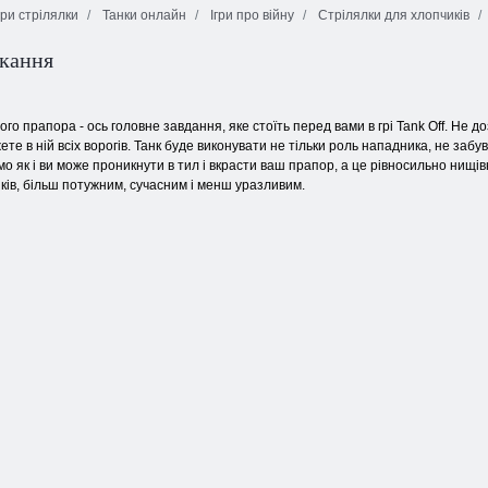
гри стрілялки
Танки онлайн
Ігри про війну
Стрілялки для хлопчиків
Атака піхоти:
кання
Епічне
бойовий 3D
зіткнення армій
FPS
Шлях війни
о прапора - ось головне завдання, яке стоїть перед вами в грі Tank Off. Не доз
ете в ній всіх ворогів. Танк буде виконувати не тільки роль нападника, не забу
мо як і ви може проникнути в тил і вкрасти ваш прапор, а це рівносильно нищ
ків, більш потужним, сучасним і менш уразливим.