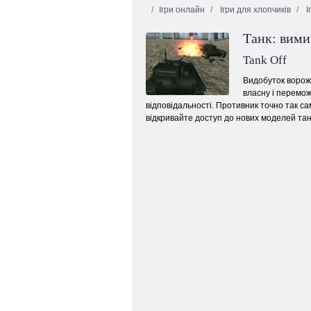
Ігри онлайн
Ігри для хлопчиків
І
Танк: вими
Tank Off
Видобуток ворожог
власну і перемож
відповідальності. Противник точно так са
Танкова битва
відкривайте доступ до нових моделей тан