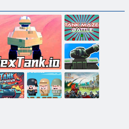
Битва у
танковому
лабіринті
Королівський
танк
Throne
Kingdom at War
- Трон:
Танкові
Міни для
Королівство у
розбирання
Шестигранні танки Онлайн
свиней
війні