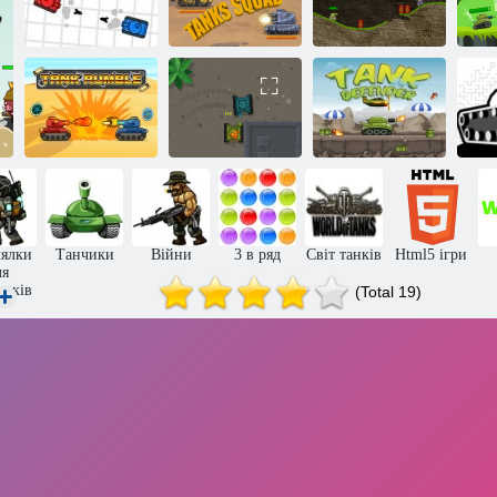
Танкова
М
боротьба
Загін танків
Нано танки
П
Гуркіт танків
Танкова арена
Захист танка
лялки
Танчики
Війни
3 в ряд
Світ танків
Html5 ігри
ля
чиків
(Total 19)