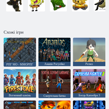
Схожі ігри
Ананія Рогуейке
Релмз
РПГ МО - ММОРПГ
Вогненний камінь
Боєць Капоейра 3
Смертельна битва