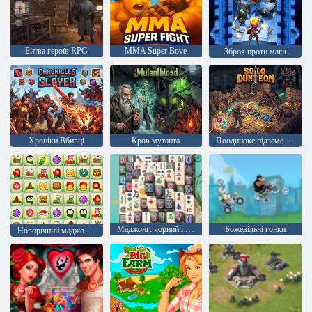
Битва героїв RPG
MMA Super Bove
Зброя проти магії
Хроніки Вбивці
Кров мутанта
Поодиноке підземелля
Маджонг: чорний і білий
Божевільні гонки
Новорічний маджонг: з'єднай пари