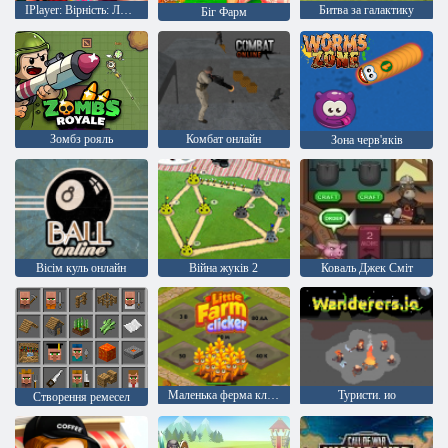
IPlayer: Вірність: Лицарі і Принцеси
Битва за галактику
Біг Фарм
Зомбз рояль
Комбат онлайн
Зона черв'яків
Вісім куль онлайн
Війна жуків 2
Коваль Джек Сміт
Маленька ферма кликер
Туристи. ио
Створення ремесел