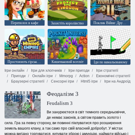
Переполох в кафе
Поклик Війни: Друга світова війна
Захистіть королівство
Простоюють гірська імперія
Кишеньковий всесвіт
Іди по намальованому
Ігри онлайн
Ігри для хлопчиків
Ігри пригоди
Ігри стратегії
Пригоди
Онлайн ігри
Mmorpg
Action
Економічні стратегії
Браузерні стратегії
Сенсорні ігри
Html5 ігри
Ігри на Андроїд
Феодалізм 3
Feudalism 3
Ви занурюєтеся в світ темного середньовіччя,
де немає законів, а світом править золото і
сила. Гра за певну сторону, ви повинні піклуватися про розширення
земель вашого клану, а так само про свій власний добробут. У містах
можна вигідно торгуватися, купувати зброю і амуніцію, наймати військо і