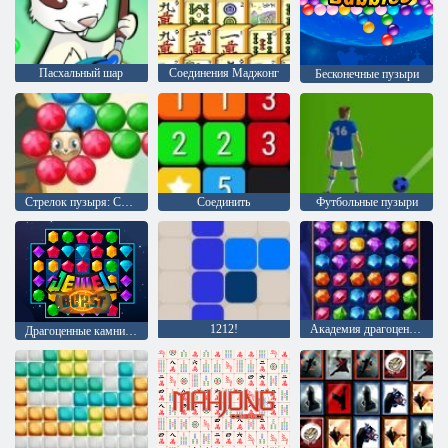
Пасхальный шар
Соединения Маджонг
Бесконечные пузыри
Стрелок пузыря: Сага 2
Соединить
Футбольные пузыри
1212!
Академия драгоценного камня
Драгоценные камни: Взрыв