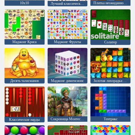
10х10
Плитка неожиданностей
Лучший классический маджонг
Маджонг Криса
Маджонг Фрукты
Солитер
Десять талисманов
Mаджонг дименсионс
Золотая лихорадка: Охотник за сокровищами
Сокровища Монтесумы 2
Тентрикс
Классические нарды