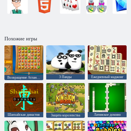
Похожие игры
3 Панды
Ежедневный маджонг
Возвращение Атлантиды
Шанхайская династия
Латинское домино
Защита королевства