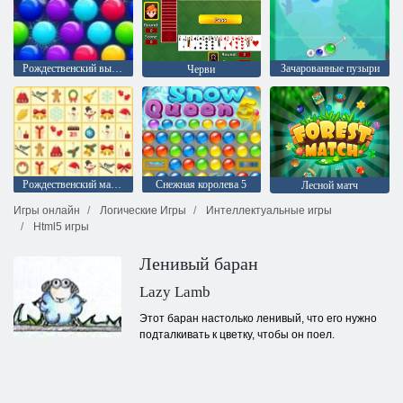
Рождественский выпуск: Забавные пузыри
Зачарованные пузыри
Черви
Рождественский маджонг
Снежная королева 5
Лесной матч
Игры онлайн
Логические Игры
Интеллектуальные игры
Html5 игры
Ленивый баран
Lazy Lamb
Этот баран настолько ленивый, что его нужно
подталкивать к цветку, чтобы он поел.