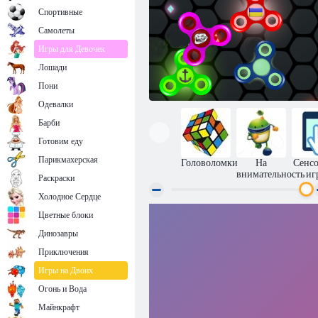
Спортивные
Самолеты
Игры для Девочек
Лошади
Пони
Одевалки
Барби
Готовим еду
Парикмахерская
Головоломки
На
Сенс
внимательность
иг
Раскраски
Холодное Сердце
Цветные блоки
Супер спиннер
Динозавры
Приключения
Игры на Двоих
Огонь и Вода
Майнкрафт