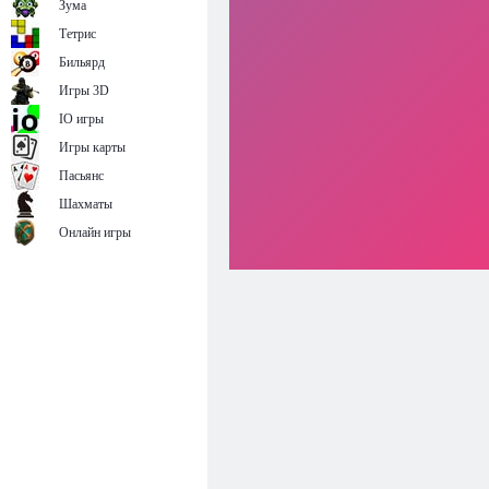
Зума
Тетрис
Бильярд
Игры 3D
IO игры
Игры карты
Пасьянс
Шахматы
Онлайн игры