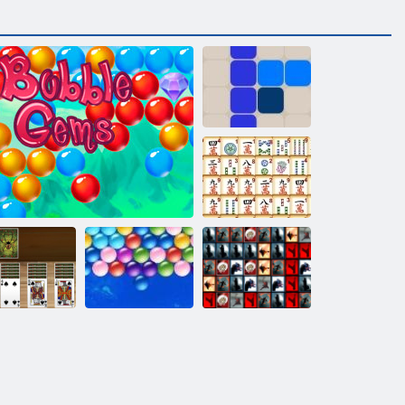
1212!
Маджонг линк
Бесконечные
Плитка
асьянс Паук
Драгоценные камни: Пузыри
пузыри
неожиданностей