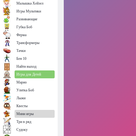
Малышка Хейзел
Игры Мультики
Развивающие
Губка Боб
Ферма
Трансформеры
Тачки
Бен 10
Найти выход
Игры для Детей
Марио
Улитка Боб
Лыжи
Квесты
Мини игры
Три в ряд
Судоку