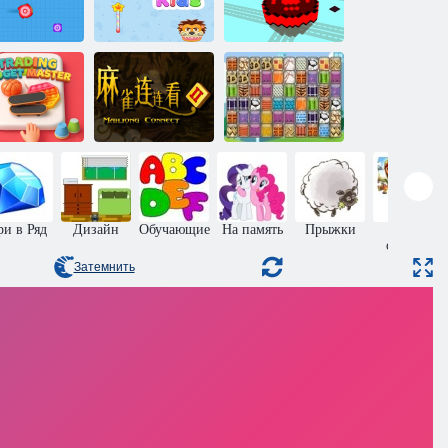
Игрушка для
рбо Спиннер
детей
Зона спиннеров
Мастер
торговли
Маджонг
фиджетами
Коннект 2
Парные узоры
ри в Ряд
Дизайн
Обучающие
На память
Прыжки
Пазлы
онлайн
Затемнить