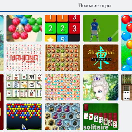
Похожие игры
Стрелок
Футбольные
пузыря: Сага 2
Соединить
пузыри
Лучший
классический
Возвращение
Шанхайская
маджонг
Атлантиды
династия
Китайский
Сказочные
Снежная
маджонг
питомцы связь
королева 2
П