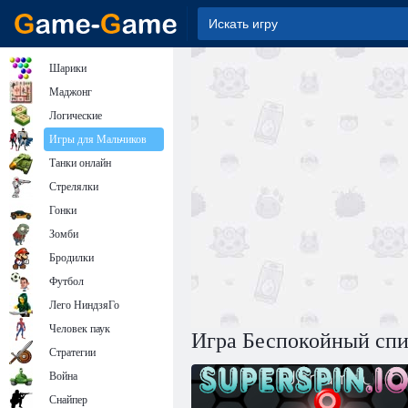
Шарики
Маджонг
Логические
Игры для Мальчиков
Танки онлайн
Стрелялки
Гонки
Зомби
Бродилки
Футбол
Лего НиндзяГо
Человек паук
Игра Беспокойный спи
Стратегии
Война
Снайпер