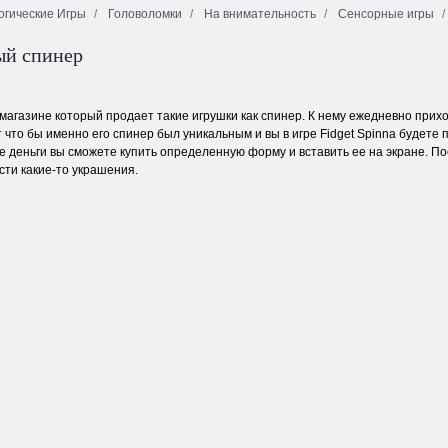
огические Игры
Головоломки
На внимательность
Сенсорные игры
Сокровища
ый спинер
Энергичные
мистического
шарики
моря
Солитер
 магазине который продает такие игрушки как спинер. К нему ежедневно прих
 что бы именно его спинер был уникальным и вы в игре Fidget Spinna будете 
е деньги вы сможете купить определенную форму и вставить ее на экране. Пос
сти какие-то украшения.