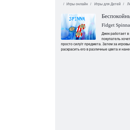
Игры онлайн
Игры для Детей
Л
Беспокойн
Fidget Spinna
Джек работает в
покупатель хочет
просто силу\т предмета. Затем за игровы
Ежедневный маджонг
раскрасить его в различные цвета и нане