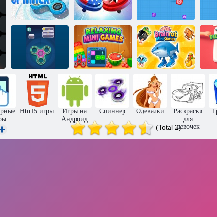
Спиннер пальца
Спиннер
Спиннер Квест
Ту
Расслабляющие
Брейнрот
Ручной спиннер
мини-игры
Мини-игры
орные
Html5 игры
Игры на
Спиннер
Одевалки
Раскраски
Т
ры
Андроид
для
девочек
(Total 2)