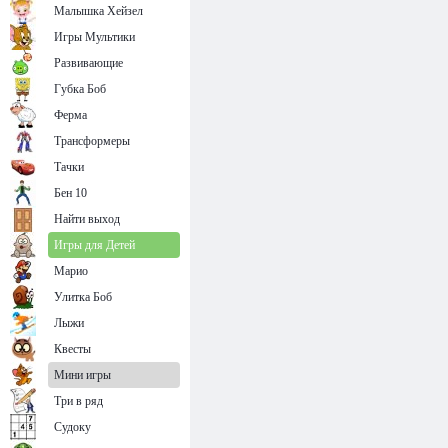
Малышка Хейзел
Игры Мультики
Развивающие
Губка Боб
Ферма
Трансформеры
Тачки
Бен 10
Найти выход
Игры для Детей
Марио
Улитка Боб
Лыжи
Квесты
Мини игры
Три в ряд
Судоку