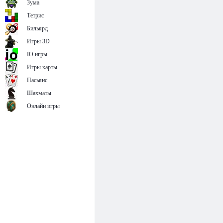
Зума
Тетрис
Бильярд
Игры 3D
IO игры
Игры карты
Пасьянс
Шахматы
Онлайн игры