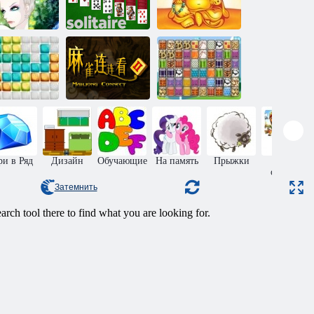
Снежная
Десять
королева 2
Солитер
талисманов
Маджонг
10х10
Коннект 2
Парные узоры
ри в Ряд
Дизайн
Обучающие
На память
Прыжки
Пазлы
онлайн
Затемнить