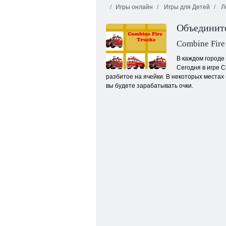
Игры онлайн
Игры для Детей
Л
Объединит
Combine Fire
В каждом городе
Сегодня в игре 
разбитое на ячейки. В некоторых места
Маджонг Фрукты
вы будете зарабатывать очки.