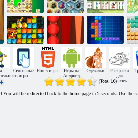
Сокровища
мистического
Китайский
Маджонг Криса
моря
маджонг
Золотая
лихорадка:
Охотник за
Классические
сокровищами
нарды
Тентрикс
а
Сенсорные
Html5 игры
Игры на
Одевалки
Раскраски
Т
тельность
игры
Андроид
для
девочек
(Total 10)