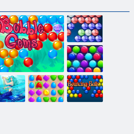
Стрелок
пузыря HD
Рождественский
выпуск:
Забавные
пузыри
Снежная
Энергичные
Королева 4
Драгоценные камни: Пузыри
Арена Бум
шарики