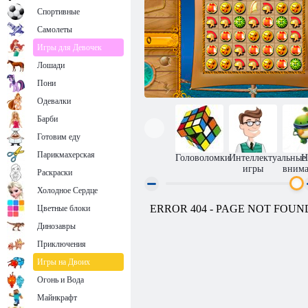
Спортивные
Самолеты
Игры для Девочек
Лошади
Пони
Одевалки
Барби
Готовим еду
Парикмахерская
Головоломки
Интеллектуальные
Н
игры
внима
Раскраски
Холодное Сердце
Цветные блоки
Возвращение Атлантиды
Динозавры
Приключения
Игры на Двоих
Огонь и Вода
Майнкрафт