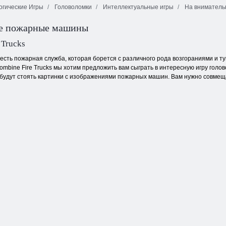
огические Игры
Головоломки
Интеллектуальные игры
На вниматель
е пожарные машины
Маджонг
Рождественский
Снежная
Коннект Онет
маджонг
королева 5
 Trucks
 есть пожарная служба, которая борется с различного рода возгораниями и т
Combine Fire Trucks мы хотим предложить вам сыграть в интересную игру голо
х будут стоять картинки с изображениями пожарных машин. Вам нужно совме