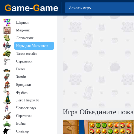
Шарики
Маджонг
Логические
Игры для Мальчиков
Танки онлайн
Стрелялки
Гонки
Зомби
Бродилки
Футбол
Лего НиндзяГо
Человек паук
Игра Объедините пож
Стратегии
Война
Снайпер