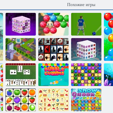
Похожие игры
Маджонг
темные
Стрелок
Футбольные
измерения
пузыря: Сага 2
пузыри
Мой
небольшой
Плитка
Mаджонг
город
неожиданностей
дименсионс
Зачарованные
Снежная
Черви
пузыри
королева 3