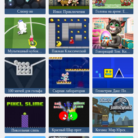
Слизер ио
Головы на арене: Евро футбол
Инки: Приключения
Мультяшный кубок 2015
Пакман Классический
Говорящий Том: Киндер сюрприз
100 мячей для гольфа
Сырная лаборатория
Геометрия Даш: Полная Версия
Красный Шар против Зеленого Короля
Когама: Мир Юрского периода
Пиксельная слизь