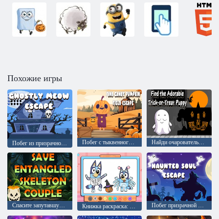
Похожие игры
Побег с тыквенного поля
Найди очаровательного щенка, выпрашивающего сладости
Побег из призрачного мяуканья
Спасите запутавшуюся пару скелетов
Побег призрачной души
Книжка раскраска: костюм Блуи на Хэллоуин