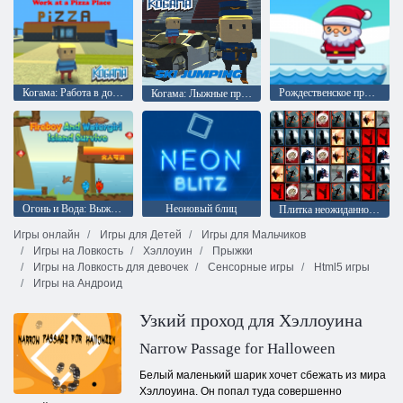
Когама: Работа в доставке пиццы
Рождественское приключение
Когама: Лыжные прыжки !!
Огонь и Вода: Выживание на острове
Неоновый блиц
Плитка неожиданностей
Игры онлайн
Игры для Детей
Игры для Мальчиков
Игры на Ловкость
Хэллоуин
Прыжки
Игры на Ловкость для девочек
Сенсорные игры
Html5 игры
Игры на Андроид
Узкий проход для Хэллоуина
Narrow Passage for Halloween
Белый маленький шарик хочет сбежать из мира
Хэллоуина. Он попал туда совершенно