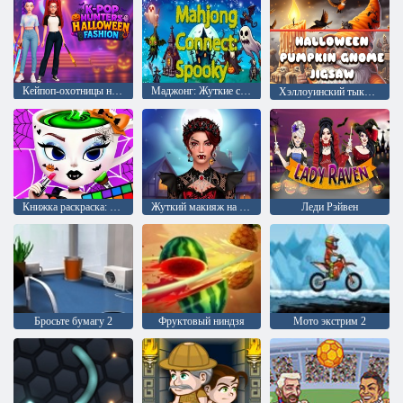
Кейпоп-охотницы на демонов: Хэллоуинская мода
Маджонг: Жуткие соединения
Хэллоуинский тыквенный гном Пазл
Книжка раскраска: Хэллоуин Балерина Капучина
Жуткий макияж на Хэллоуин
Леди Рэйвен
Бросьте бумагу 2
Фруктовый ниндзя
Мото экстрим 2