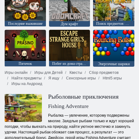
Последние выжившие
Поиск предметов: Амстердам
Дум крафт
Пятачок
Побег из дома странной девушки
Энергичные шарики
Игры онлайн
Игры для Детей
Квесты
Сбор предметов
Найти предметы
Я ищу
Сенсорные игры
Html5 игры
Игры на Андроид
Рыболовные приключения
Fishing Adventure
Рыбалка — увлечение, которому подвержены
многие. Заядлые рыбаки только и ждут хорошей
погодки, чтобы выехать на природу, найти уютное местечко и закинуть
удочки. Настоящий рыбак обожает сам процесс, а результат — это
дополнительный бонус. Джейсон, герой игры Fishing Adventure считает