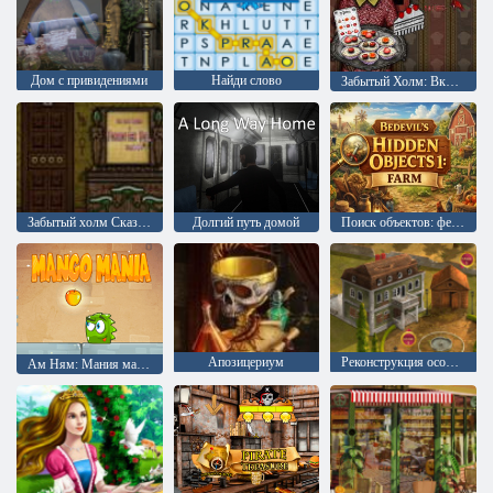
Дом с привидениями
Найди слово
Забытый Холм: Вкусные Бабушкины Торты
Забытый холм Сказка: Оставленные позади
Долгий путь домой
Поиск объектов: ферма
Апозицериум
Реконструкция особняка
Ам Ням: Мания манго