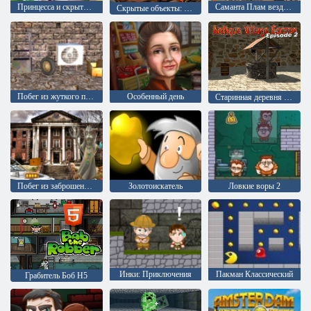
Принцесса и скрытые объекты
Саманта Плам вездесущий повар 2
Скрытые объекты: пиратские сокровища
Побег из жуткого подвала: эпизод 1
Особенный день
Старинная деревня 2: побег
Побег из заброшенного университета
Золотоискатель
Ловкие воры 2
Инки: Приключения
Пакман Классический
Грабитель Боб H5