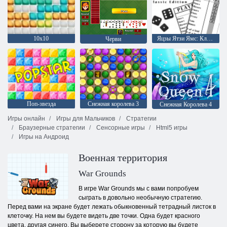
10х10
Яцзы Ятзи Ямс: Классическая версия
Черви
Поп-звезда
Снежная королева 3
Снежная Королева 4
Игры онлайн
Игры для Мальчиков
Стратегии
Браузерные стратегии
Сенсорные игры
Html5 игры
Игры на Андроид
Военная территория
War Grounds
В игре War Grounds мы с вами попробуем
сыграть в довольно необычную стратегию.
Перед вами на экране будет лежать обыкновенный тетрадный листок в
клеточку. На нем вы будете видеть две точки. Одна будет красного
цвета, другая синего. Вы выберете сторону за которую вы будете