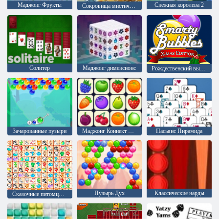
Маджонг Фрукты
Снежная королева 2
Сокровища мистического моря
Солитер
Mаджонг дименсионс
Рождественский выпуск: Забавные пузыри
Зачарованные пузыри
Маджонг Коннект Онет
Пасьянс Пирамида
Пузырь Дух
Классические нарды
Сказочные питомцы связь