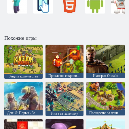
Похожие игры
Проклятое сокровище 2
Империя Онлайн
Защита королевства
День Д: Порыв - Защита башни
Полцарства за принцессу
Битва за галактику