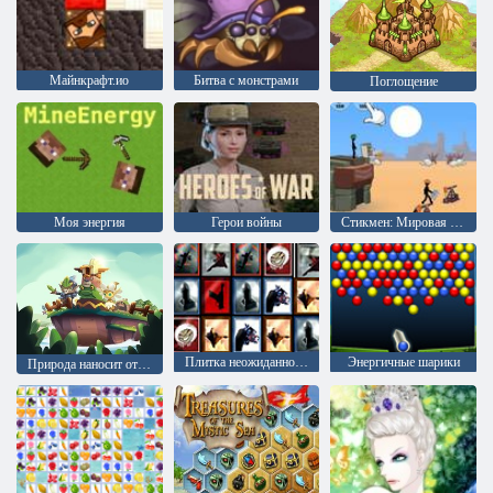
Майнкрафт.ио
Битва с монстрами
Поглощение
Моя энергия
Герои войны
Стикмен: Мировая война
Плитка неожиданностей
Энергичные шарики
Природа наносит ответный удар