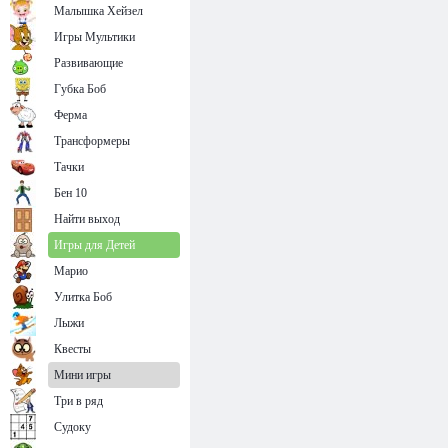
Малышка Хейзел
Игры Мультики
Развивающие
Губка Боб
Ферма
Трансформеры
Тачки
Бен 10
Найти выход
Игры для Детей
Марио
Улитка Боб
Лыжи
Квесты
Мини игры
Три в ряд
Судоку