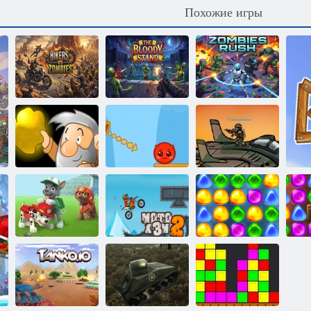
Похожие игры
Байкеры
Кровавое
Зомби
против зомби
противостояние
лихорадка
Красный и
Герои ударного
Золотоискатель
Зеленый 2
отряда 1
Щенячий
Назад в
патруль: Щенки
Конфетную
спасают своих
Мото экстрим
страну: Эпизод
друзей!
2
1