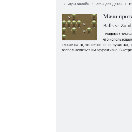
Игры онлайн
Игры для Детей
И
Мячи прот
Balls vs Zom
Эпидемия зомби 
что использовал
злости на то, что ничего не получается
Улитка Боб 6: Зимняя сказка
воспользоваться им эффективно. Выстрел