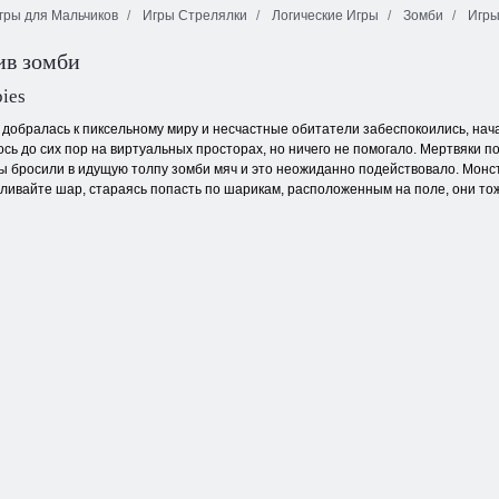
гры для Мальчиков
Игры Стрелялки
Логические Игры
Зомби
Игры
ив зомби
Симулятор
Танк.ио
военного танка
Бездна
bies
добралась к пиксельному миру и несчастные обитатели забеспокоились, нача
ось до сих пор на виртуальных просторах, но ничего не помогало. Мертвяки 
, вы бросили в идущую толпу зомби мяч и это неожиданно подействовало. Мон
ивайте шар, стараясь попасть по шарикам, расположенным на поле, они тоже 