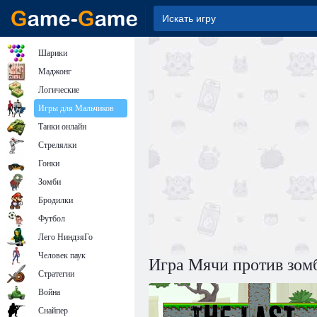
Шарики
Маджонг
Логические
Игры для Мальчиков
Танки онлайн
Стрелялки
Гонки
Зомби
Бродилки
Футбол
Лего НиндзяГо
Человек паук
Игра Мячи против зом
Стратегии
Война
Снайпер