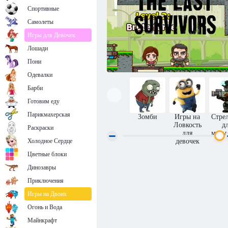
Спортивные
Самолеты
Игры для Девочек
Лошади
Пони
Одевалки
Барби
Готовим еду
Парикмахерская
Зомби
Игры на
Стре
Ловкость
д
Раскраски
для
маль
Холодное Сердце
девочек
Цветные блоки
Последние выжившие
Динозавры
Приключения
Игры на Двоих
Огонь и Вода
Майнкрафт