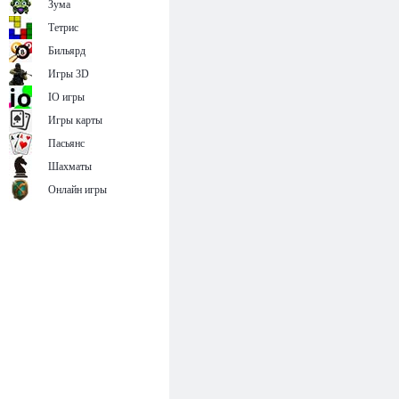
Зума
Тетрис
Бильярд
Игры 3D
IO игры
Игры карты
Пасьянс
Шахматы
Онлайн игры