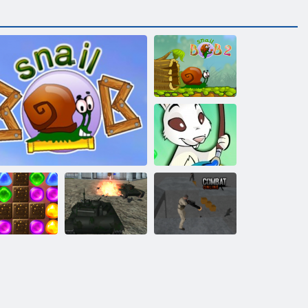
Улитка Боб 2
Пасхальный
шар
Назад в
Конфетную
Танк:
страну 2
Улитка Боб 1
выключение
Комбат онлайн