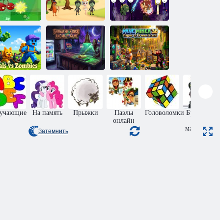
Растения
Мистер Тунг:
ротив зомби
Стреляй в
Охотник и
ра для фанов
зомби
дьявол
Шахтёр 3D:
Животные
Аномалия
Мэр Острова
ротив зомби
киоска шаурмы
Мечты
учающие
На память
Прыжки
Пазлы
Головоломки
Бродилки
онлайн
для
мальчиков
Затемнить