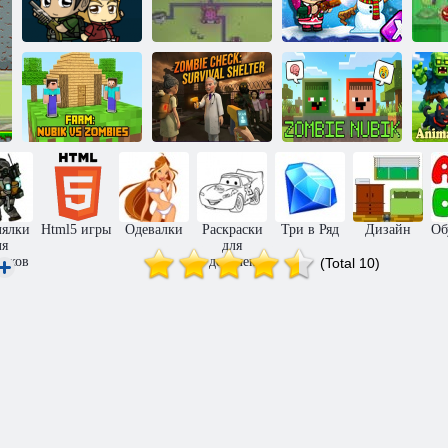
Миссия зомби
Миссия зомби
п
2
Йорг 3
X
Иг
Проверка на
зомби:
Нубик против
Убежище для
зомби: Ферма
выживания
Зомби Нубик
п
лялки
Html5 игры
Одевалки
Раскраски
Три в Ряд
Дизайн
Об
ля
для
чиков
девочек
(Total 10)