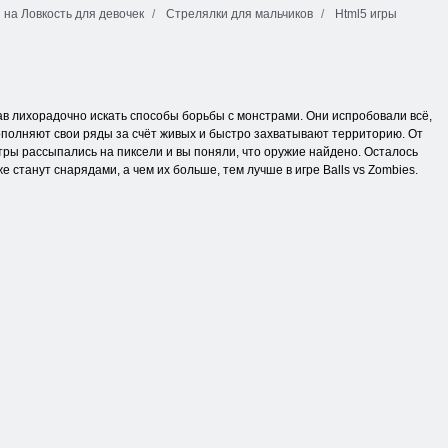
 на Ловкость для девочек
Стрелялки для мальчиков
Html5 игры
в лихорадочно искать способы борьбы с монстрами. Они испробовали всё,
пополняют свои ряды за счёт живых и быстро захватывают территорию. От
стры рассыпались на пиксели и вы поняли, что оружие найдено. Осталось
станут снарядами, а чем их больше, тем лучше в игре Balls vs Zombies.