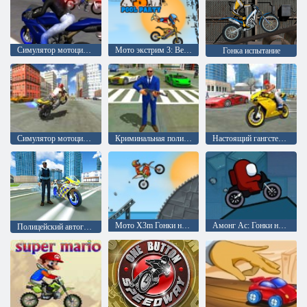
Симулятор мотоцикла
Мото экстрим 3: Вечеринка у бассейна
Гонка испытание
Симулятор мотоцикла: Гонки и трюки
Криминальная полиция города: Симулятор вождения полицейского автомобиля
Настоящий гангстер: Симулятор большого города
Мото X3m Гонки на мотоциклах
Амонг Ас: Гонки на мотоциклах
Полицейский автогонщик