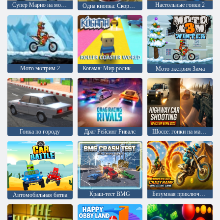
Супер Марио на мотоцикле
Настольные гонки 2
Одна кнопка: Скоростная гонка
Мото экстрим 2
Когама: Мир роликовых машин
Мото экстрим Зима
Гонка по городу
Драг Рейсинг Ривалс
Шоссе: гонки на машинах 3D экшен 2025
Краш-тест BMG
Безумная приключенческая игра с трюками на рамп-байке
Автомобильная битва