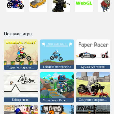
Похожие игры
Гонки на мотоцикле 3
Бумажный гонщик
Подвиг мотоциклистов
Байкер линии
Симулятор спортивного байка
Мото Гонки Испытание