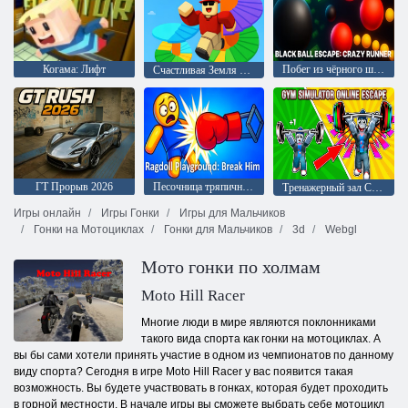
Когама: Лифт
Побег из чёрного шара: Безумный бегун
Счастливая Земля Обби
ГТ Прорыв 2026
Песочница тряпичных кукол: Поломай его
Тренажерный зал Симулятор Онлайн Побег
Игры онлайн
Игры Гонки
Игры для Мальчиков
Гонки на Мотоциклах
Гонки для Мальчиков
3d
Webgl
Мото гонки по холмам
Moto Hill Racer
Многие люди в мире являются поклонниками
такого вида спорта как гонки на мотоциклах. А
вы бы сами хотели принять участие в одном из чемпионатов по данному
виду спорта? Сегодня в игре Moto Hill Racer у вас появится такая
возможность. Вы будете участвовать в гонках, которая будет проходить
в горной местности. В начале игры вы сможете выбрать себе мотоцикл