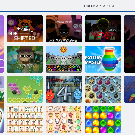
Похожие игры
Спрунки:
Спрунки:
Пирамидальный
Партнеры по
Параспрунки
смешанный
резне
Дистеизм
Мастер
Спрунки;
Спрунки: Дуду
гончарного
Лечение куру
Фард
дела
Сокровища
мистического
Ш
Кластеры
Огонь и Вода 4
моря
Сп