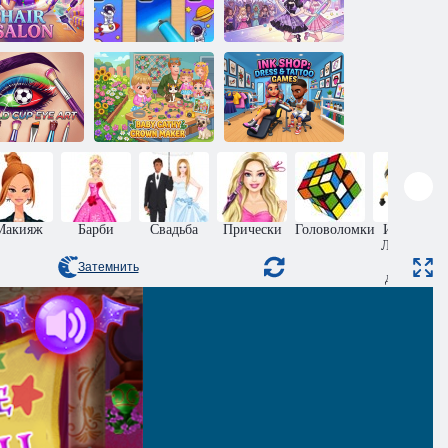
Игры для двух
игроков:
Чехлы для
Стильная
телефонов
вечеринка
рикмахерская
своими руками
принцессы
сунок глаз на
Магазин
тему
Малышка Кэти,
татуировок:
емпионата
52 серия:
Игры с
мира по
Создательница
платьями и
футболу
корон
татуировками
Макияж
Барби
Свадьба
Прически
Головоломки
Игры на
Ловкость
для
Затемнить
девочек