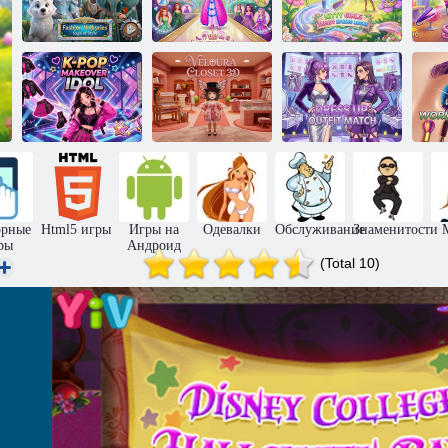
Модные
Мода
весенние
Валькирии Сага
Игры-одевалки
образы для
о стиле
для девочек
девочек-кошек
Па
Ри
Преображение
Ч
айдола в стиле
Велоура
Переодевайтесь:
К-Поп
Гардероб
Подбор наряда
орные
Html5 игры
Игры на
Одевалки
Обслуживание
Знаменитости
ры
Андроид
(Total 10)