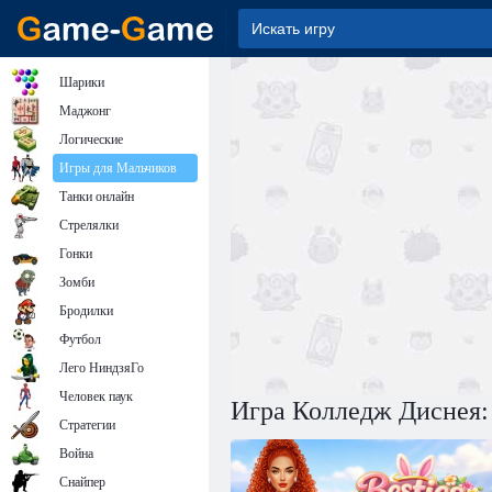
Шарики
Маджонг
Логические
Игры для Мальчиков
Танки онлайн
Стрелялки
Гонки
Зомби
Бродилки
Футбол
Лего НиндзяГо
Человек паук
Игра Колледж Диснея:
Стратегии
Война
Снайпер