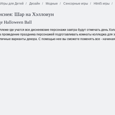
Игры для Детей
Дизайн
Модные
Сенсорные игры
Html5 игры
Назад в
Конфетную
иснея: Шар на Хэллоиун
Сказочные
страну: Эпизод
Маджонг линк
питомцы связь
1
ge Halloween Ball
леже где учатся все диснеевские персонажи завтра будут отмечать день Хэлл
а проведение праздника персонажей подготавливать комнаты колледжа для эт
ичные варианты декора. С помощью нее вы сможете поменять все - начиная 