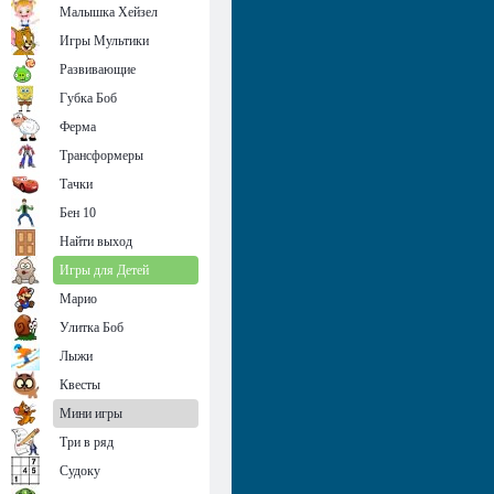
Малышка Хейзел
Игры Мультики
Развивающие
Губка Боб
Ферма
Трансформеры
Тачки
Бен 10
Найти выход
Игры для Детей
Марио
Улитка Боб
Лыжи
Квесты
Мини игры
Три в ряд
Судоку