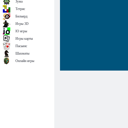
Зума
Тетрис
Бильярд
Игры 3D
IO игры
Игры карты
Пасьянс
Шахматы
Онлайн игры