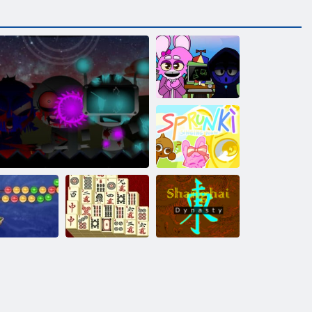
Смертельные
Спрунки
Спрунки поют
арики 2 под
Ежедневный
Шанхайская
рунки Фаза 11: Окончательная правда
водой
маджонг
династия