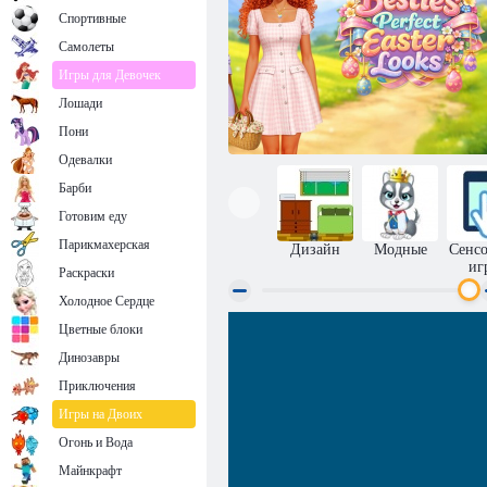
Спортивные
Самолеты
Игры для Девочек
Лошади
Пони
Одевалки
Барби
Готовим еду
Парикмахерская
Дизайн
Модные
Сенс
иг
Раскраски
Холодное Сердце
Идеальные пасхальные образы для
Цветные блоки
лучших подруг
Динозавры
Приключения
Игры на Двоих
Огонь и Вода
Майнкрафт