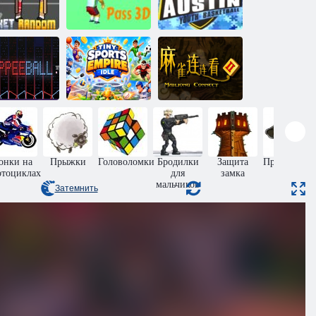
Случайный
Фанатичный
баскетбол
Пасс мяча 3D
баскетбол
Маленькая
спортивная
Маджонг
липпи-бол
империя
Коннект 2
онки на
Прыжки
Головоломки
Бродилки
Защита
Приключен
тоциклах
для
замка
мальчиков
Затемнить