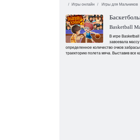
Игры онлайн
Игры для Мальчиков
Баскетболь
Basketball Ma
В игре Basketbal
завоевала массу
определенное количество очков забрасыва
Стрелок пузыря HD
траекторию полета мяча. Выставив все ка