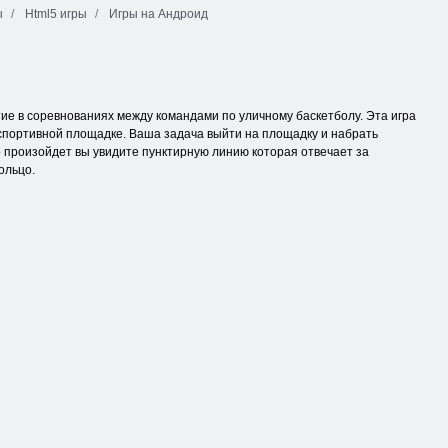
ы
Html5 игры
Игры на Андроид
стие в соревнованиях между командами по уличному баскетболу. Эта игра
 спортивной площадке. Ваша задача выйти на площадку и набрать
то произойдет вы увидите пунктирную линию которая отвечает за
ольцо.