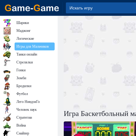
Шарики
Маджонг
Логические
Игры для Мальчиков
Танки онлайн
Стрелялки
Гонки
Зомби
Бродилки
Футбол
Лего НиндзяГо
Человек паук
Игра Баскетбольный м
Стратегии
Война
Снайпер