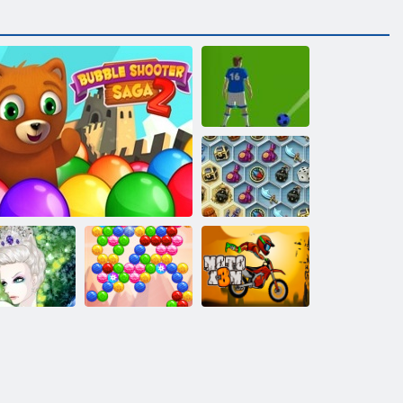
Футбольные
пузыри
Сокровища
мистического
моря
Снежная
королева 2
Стрелок пузыря: Сага 2
Пузырь Дух
Мото экстрим