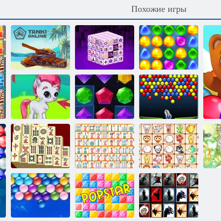
Похожие игры
Назад в
Маджонг
Конфетную
темные
страну: Эпизод
Танки Онлайн
измерения
1
Драгоценные
Драгоценные
Энергичные
камни: Пузыри
камни: Взрыв
шарики
Ежедневный
Сказочные
маджонг
Маджонг линк
питомцы связь