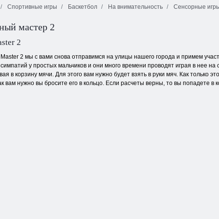
Спортивные игры
Баскетбол
На внимательность
Сенсорные игр
ный мастер 2
Бесконечные
Плитка
пузыри
Поп-звезда
неожиданностей
ster 2
l Master 2 мы с вами снова отправимся на улицы нашего города и примем уча
 симпатий у простых мальчиков и они много времени проводят играя в нее на
я в корзину мячи. Для этого вам нужно будет взять в руки мяч. Как только э
к вам нужно вы бросите его в кольцо. Если расчеты верны, то вы попадете в к