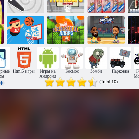
Плавающий
Данк
Пять колец
Блок корзины 2
Бобовый
Баскетбольные
Баскетбольные
бросок
кольца
звёзды
Ф
орные
Html5 игры
Игры на
Космос
Зомби
Парковка
Г
ры
Андроид
Мо
(Total 10)