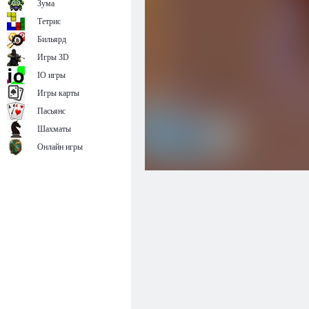
Зума
Тетрис
Бильярд
Игры 3D
IO игры
Игры карты
Пасьянс
Шахматы
Онлайн игры