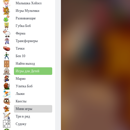
Малышка Хейзел
Игры Мультики
Развивающие
Губка Боб
Ферма
Трансформеры
Тачки
Бен 10
Найти выход
Игры для Детей
Марио
Улитка Боб
Лыжи
Квесты
Мини игры
Три в ряд
Судоку