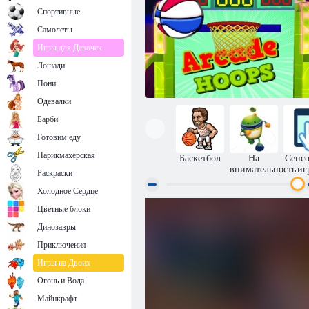
Спортивные
Самолеты
Игры для Девочек
Лошади
Пони
Одевалки
Барби
Готовим еду
Парикмахерская
Баскетбол
На
Сенс
внимательность
иг
Раскраски
Холодное Сердце
Цветные блоки
Галерея кругов
Динозавры
Приключения
Игры на Двоих
Огонь и Вода
Майнкрафт