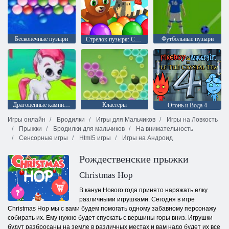
Бесконечные пузыри
Футбольные пузыри
Стрелок пузыря: Сага 2
Драгоценные камни: Пузыри
Кластеры
Огонь и Вода 4
Игры онлайн
Бродилки
Игры для Мальчиков
Игры на Ловкость
Прыжки
Бродилки для мальчиков
На внимательность
Сенсорные игры
Html5 игры
Игры на Андроид
Рождественские прыжки
Christmas Hop
В канун Нового года принято наряжать елку
различными игрушками. Сегодня в игре
Christmas Hop мы с вами будем помогать одному забавному персонажу
собирать их. Ему нужно будет спускать с вершины горы вниз. Игрушки
будут разбросаны на земле в различных местах и вам надо будет их все