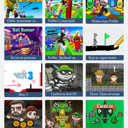
Обби: испытание только вверх
Робби Супергерой Обби
Мини-игры Робби
Бегун по рельсам
Робби: Двойной прыжок для Брейнрота
Иди по нарисованному
Грабитель Боб H5
Инки: Приключения
Векс 3