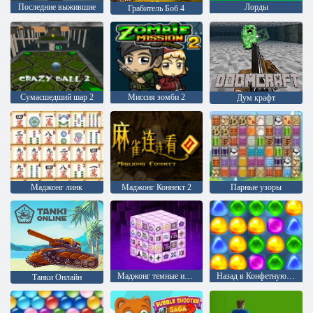
Последние выжившие
Лорды
Грабитель Боб 4
Сумасшедший шар 2
Миссия зомби 2
Дум крафт
Маджонг линк
Маджонг Коннект 2
Парные узоры
Маджонг темные измерения
Назад в Конфетную страну: Эпизод 1
Танки Онлайн