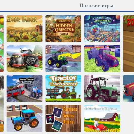
Похожие игры
Поиск
Космическая
объектов:
ферма: Овощи
Зомби-фермер
ферма
на орбите
Симулятор
Трактор
современной
Городской
Трактор 3D
фермы США
Мусор 2022
Буксировка
Воздушная
тяжелого
Транспортировка
парковка
Т
трактора
трактором
трактора
т