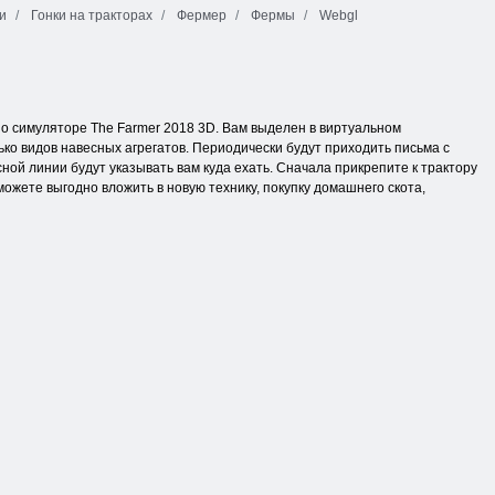
и
Гонки на тракторах
Фермер
Фермы
Webgl
о симуляторе The Farmer 2018 3D. Вам выделен в виртуальном
ько видов навесных агрегатов. Периодически будут приходить письма с
ной линии будут указывать вам куда ехать. Сначала прикрепите к трактору
можете выгодно вложить в новую технику, покупку домашнего скота,