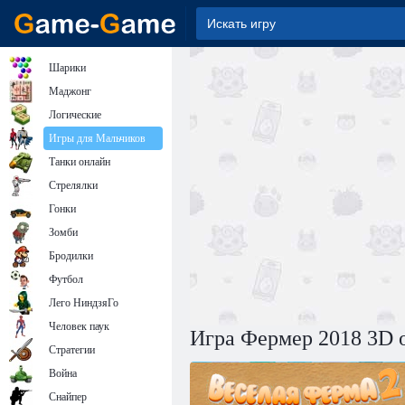
Шарики
Маджонг
Логические
Игры для Мальчиков
Танки онлайн
Стрелялки
Гонки
Зомби
Бродилки
Футбол
Лего НиндзяГо
Человек паук
Игра Фермер 2018 3D 
Стратегии
Война
Снайпер