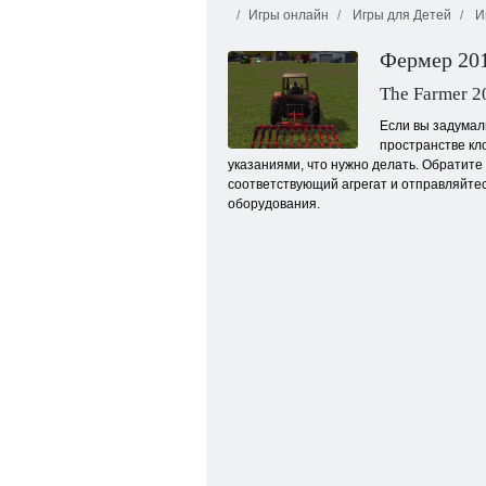
Игры онлайн
Игры для Детей
И
Фермер 20
The Farmer 2
Если вы задумал
пространстве кл
указаниями, что нужно делать. Обратите
Симулятор внедорожного трактора 2022:
Грузовой драйв
соответствующий агрегат и отправляйтесь
оборудования.