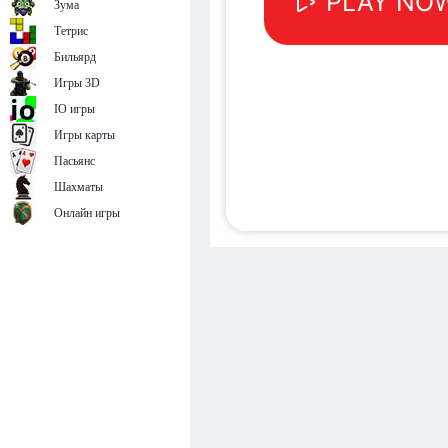
Зума
Тетрис
Бильярд
Игры 3D
IO игры
Игры карты
Пасьянс
Шахматы
Онлайн игры