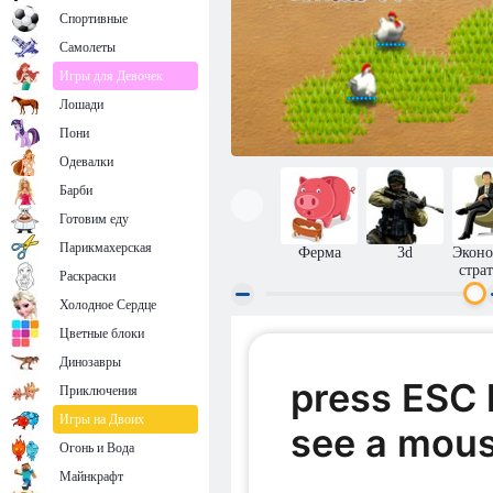
Спортивные
Самолеты
Игры для Девочек
Лошади
Пони
Одевалки
Барби
Готовим еду
Парикмахерская
Ферма
3d
Эконо
стра
Раскраски
Холодное Сердце
Цветные блоки
Тауншип: Веселая ферма 2
Динозавры
Приключения
Игры на Двоих
Огонь и Вода
Майнкрафт