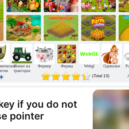
Верность:
IPlayer: Моя
Рыцари и
Маленькая
Легенды Снов
Принцессы
Ферма
Бо
Развитие
Маленькая
Ферма Тули
фермы
ферма кликер
мические
Гонки на
Фермер
Фермы
Webgl
Одевалки
Р
тегии
тракторах
(Total 13)