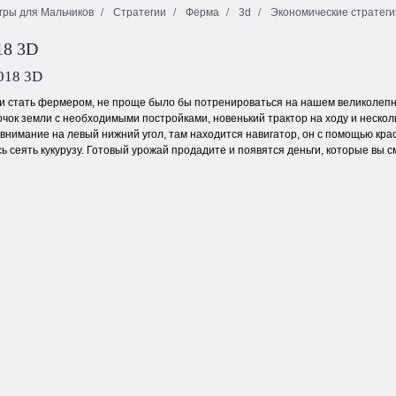
гры для Мальчиков
Стратегии
Ферма
3d
Экономические стратеги
Городские
Фермеры
18 3D
строительные
против
Подстричь
игры 3D
пришельцев
траву
018 3D
и стать фермером, не проще было бы потренироваться на нашем великолепн
очок земли с необходимыми постройками, новенький трактор на ходу и нескол
 внимание на левый нижний угол, там находится навигатор, он с помощью крас
 сеять кукурузу. Готовый урожай продадите и появятся деньги, которые вы с