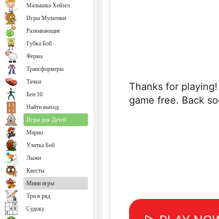
Малышка Хейзел
Игры Мультики
Развивающие
Губка Боб
Ферма
Трансформеры
Тачки
Бен 10
Найти выход
Игры для Детей
Марио
Улитка Боб
Лыжи
Квесты
Мини игры
Три в ряд
Судоку