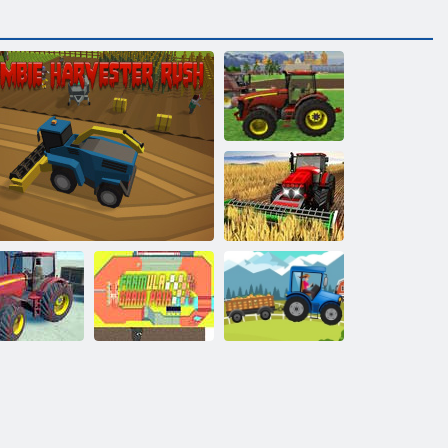
Трактор
Сельхозтехника
2018
Симулятор
фермы
ракторный
Зерновая
Доставка
риал Вызов
Зомби-комбайн: Прорыв
Формула
трактором