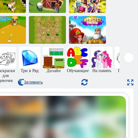
Моя маленькая
льшая Ферма
ферма
Чародеи
Слияние
Ферма
Привет ферма
Королевства
аскраски
Три в Ряд
Дизайн
Обучающие
На память
Прыжки
для
девочек
Затемнить