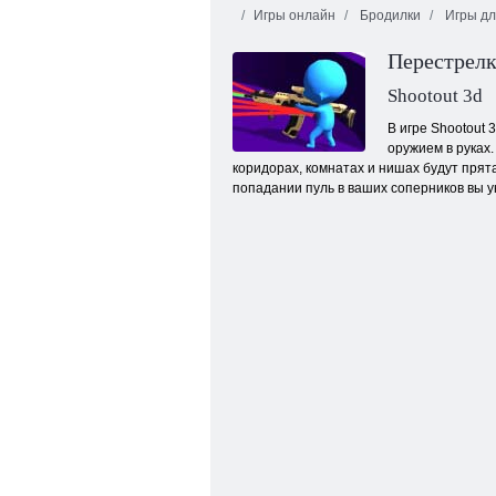
Игры онлайн
Бродилки
Игры дл
Перестрелк
Shootout 3d
В игре Shootout
оружием в руках
коридорах, комнатах и нишах будут прят
Мафия вперёд Мастер игры в кости
попадании пуль в ваших соперников вы у