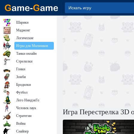
Шарики
Маджонг
Логические
Игры для Мальчиков
Танки онлайн
Стрелялки
Гонки
Зомби
Бродилки
Футбол
Лего НиндзяГо
Человек паук
Игра Перестрелка 3D 
Стратегии
Война
Снайпер