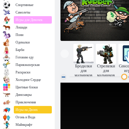
Спортивные
Самолеты
Игры для Девочек
Лошади
Пони
Одевалки
Барби
Готовим еду
Парикмахерская
Бродилки
Стрелялки
Сенс
для
для
иг
Раскраски
мальчиков
мальчиков
Холодное Сердце
Цветные блоки
Грабитель Боб 1
Динозавры
Приключения
Игры на Двоих
Огонь и Вода
Майнкрафт