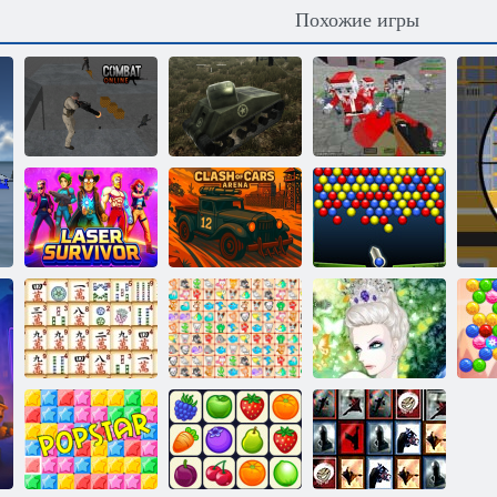
Похожие игры
Пиксельная
война:
Симулятор
Апокалипсис
Комбат онлайн
военного танка
зомби
Выживший с
Столкновение
Энергичные
лазером
машин: Арена
шарики
Сказочные
Снежная
Маджонг линк
питомцы связь
королева 2
П