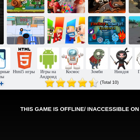
Улитка Боб 8:
Верность:
Ловкие воры 3:
история на
Рыцари и
Караульная
За
острове
Принцессы
служба
Чёрная дыра
Когама: Ковара
Огонь и Вода 5
орные
Html5 игры
Игры на
Космос
Зомби
Ниндзя
ры
Андроид
(Total 10)