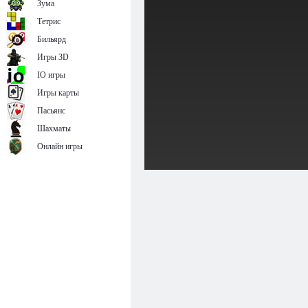
Зума
Тетрис
Бильярд
Игры 3D
IO игры
Игры карты
Пасьянс
Шахматы
Онлайн игры