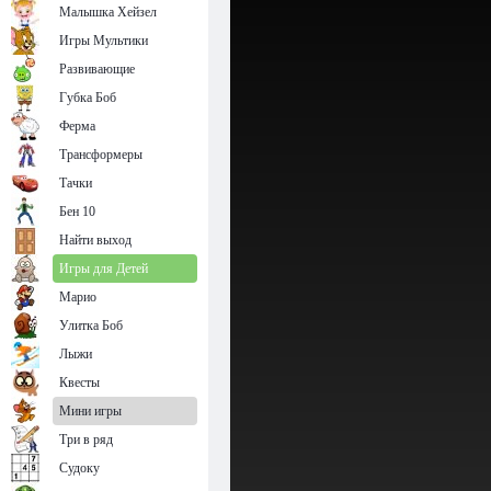
Малышка Хейзел
Игры Мультики
Развивающие
Губка Боб
Ферма
Трансформеры
Тачки
Бен 10
Найти выход
Игры для Детей
Марио
Улитка Боб
Лыжи
Квесты
Мини игры
Три в ряд
Судоку