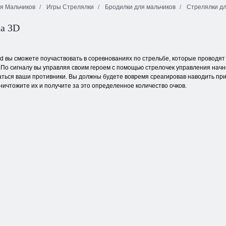
я Мальчиков
Игры Стрелялки
Бродилки для мальчиков
Стрелялки дл
а 3D
Маджонг
Плитка
Поп-звезда
Коннект Онет
неожиданностей
 3d вы сможете поучаствовать в соревнованиях по стрельбе, которые проводя
. По сигналу вы управляя своим героем с помощью стрелочек управления начн
аться ваши противники. Вы должны будете вовремя среагировав наводить при
ничтожите их и получите за это определенное количество очков.