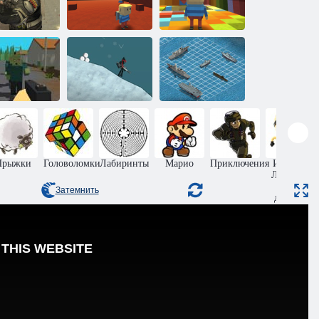
Когама:
Когама:
маскированная
Четырехсторонняя
радужный
сила
война
паркур
Лесное
Война с
выживание
Ниндзя.ио
линкором
Прыжки
Головоломки
Лабиринты
Марио
Приключения
Игры на
Ловкость
для
Затемнить
девочек